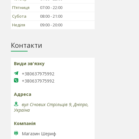
Пʼятниця
07:00
22:00
Субота
08:00
21:00
Неділя
09:00
20:00
Контакти
+380637975992
+380637975992
вул Січових Стрільців 9, Дніпро,
Україна
Магазин Шериф