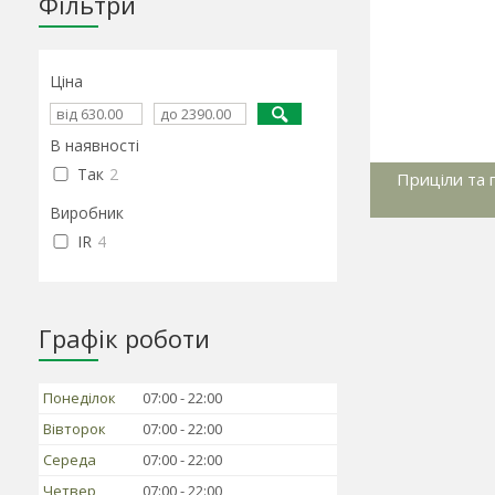
Фільтри
Ціна
В наявності
Так
2
Приціли та 
Виробник
IR
4
Графік роботи
Понеділок
07:00
22:00
Вівторок
07:00
22:00
Середа
07:00
22:00
Четвер
07:00
22:00