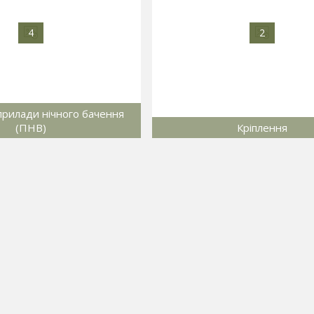
4
2
прилади нічного бачення
(ПНВ)
Кріплення