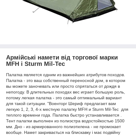
Армійські намети від торгової марки
MFH і Sturm Mil-Tec
Палатка является одним из важнейших атрибутов походов.
Палатка - это ваш собственный переносной дом, в котором
вы можете заночевать или просто спрятаться от дождя в
непогоду. В длительных походах вес играет большую роль,
потому легкая палатка - это самый оптимальный вариант
для такой ситуации. "Военторг Шериф предлагает вам
легкую 1, 2, 3, 4-х местную палатку MFH и Sturm Mil-Tec для
теплого времени года. Палатка быстро устанавливается .
Тент палатки выполнен из полиэстра водостойкостью 1500
мм. Дно - из армированного полиэтилена - не промокает
вообще. Намет закривається на блискавку і має подвійну