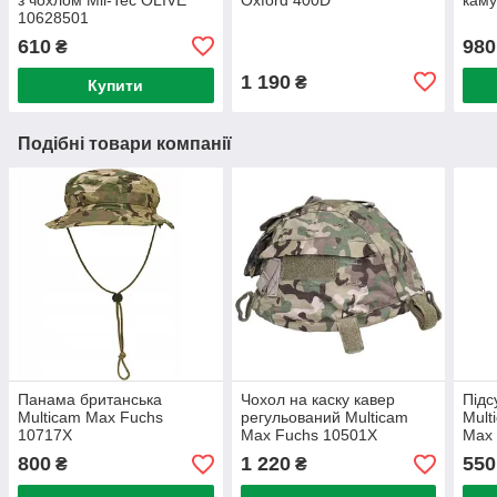
10628501
610
980
₴
1 190
₴
Купити
Подібні товари компанії
Панама британська
Чохол на каску кавер
Під
Multicam Max Fuchs
регульований Multicam
Mult
10717X
Max Fuchs 10501X
Max 
800
1 220
550
₴
₴