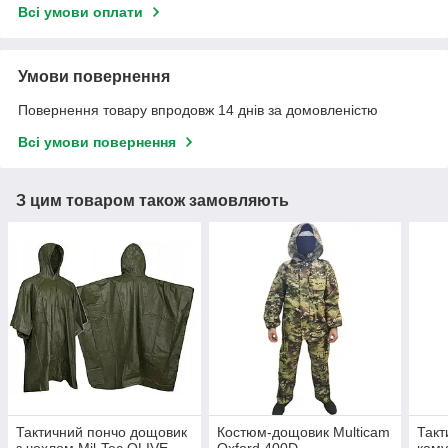
Всі умови оплати
Умови повернення
Повернення товару впродовж 14 днів за домовленістю
Всі умови повернення
З цим товаром також замовляють
Тактичний пончо дощовик
Костюм-дощовик Multicam
Такт
з чохлом Mil-Tec OLIVE
Oxford 400D
кам