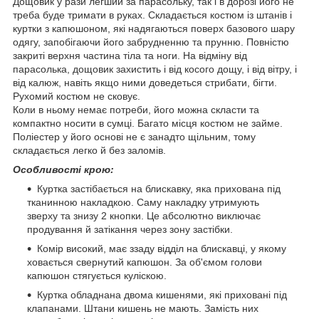
Дощовик у рази легший за парасольку, так і в дорозі його не
треба буде тримати в руках. Складається костюм із штанів і
куртки з капюшоном, які надягаються поверх базового шару
одягу, запобігаючи його забрудненню та прунню. Повністю
закриті верхня частина тіла та ноги. На відміну від
парасолька, дощовик захистить і від косого дощу, і від вітру, і
від калюж, навіть якщо ними доведеться стрибати, бігти.
Рухомий костюм не сковує.
Коли в ньому немає потреби, його можна скласти та
компактно носити в сумці. Багато місця костюм не займе.
Поліестер у його основі не є занадто щільним, тому
складається легко й без заломів.
Особливості крою:
Куртка застібається на блискавку, яка прихована під
тканинною накладкою. Саму накладку утримують
зверху та знизу 2 кнопки. Це абсолютно виключає
продування й затікання через зону застібки.
Комір високий, має ззаду відділ на блискавці, у якому
ховається свернутий капюшон. За об'ємом голови
капюшон стягується куліскою.
Куртка обладнана двома кишенями, які приховані під
клапанами. Штани кишень не мають. Замість них