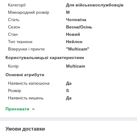
Категорії
Для військовослужбовців
Міжнародний розмір
M
Стать
Чоловіча
Сезон
Весна/Осінь
Стан
Новий
Тип тканини
Нейлон
Візерунки і принти
"Multicam"
Користувальницькі характеристики
Колір
Multicam
Основні атрибути
Наявність капюшона
Да
Розмір
S
Наявність кишень
Да
Приховати
Умови доставки