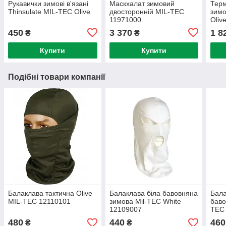
Рукавички зимові в'язані
Маскхалат зимовий
Терм
Thinsulate MIL-TEC Olive
двосторонній MIL-TEC
зимо
11971000
Oliv
450
3 370
1 8
₴
₴
Купити
Купити
Подібні товари компанії
Балаклава тактична Olive
Балаклава біла бавовняна
Бала
MIL-TEC 12110101
зимова Mil-TEC White
баво
12109007
TEC 
480
440
460
₴
₴