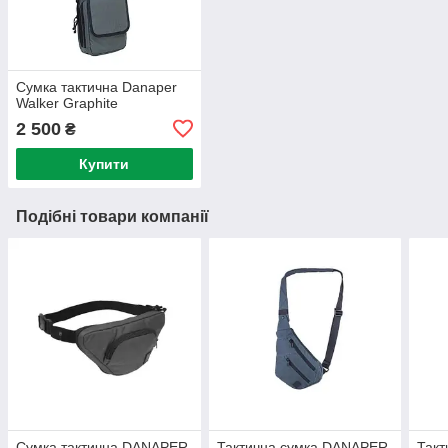
Сумка тактична Danaper
Walker Graphite
2 500
₴
Купити
Подібні товари компанії
Сумка тактична DANAPER
Тактична сумка DANAPER
Такт