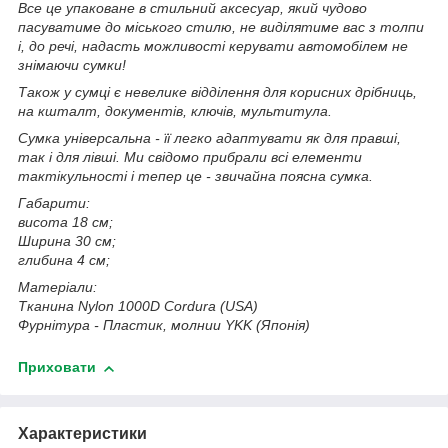
Все це упаковане в стильний аксесуар, який чудово
пасуватиме до міського стилю, не виділятиме вас з толпи
і, до речі, надасть можливості керувати автомобілем не
знімаючи сумки!
Також у сумці є невелике відділення для корисних дрібниць,
на кшталт, документів, ключів, мультитула.
Сумка універсальна - її легко адаптувати як для правші,
так і для лівші. Ми свідомо прибрали всі елементи
тактікульності і тепер це - звичайна поясна сумка.
Габарити:
висота 18 см;
Ширина 30 см;
глибина 4 см;
Матеріали:
Тканина Nylon 1000D Cordura (USA)
Фурнітура - Пластик, молнии YKK (Японія)
Приховати
Характеристики