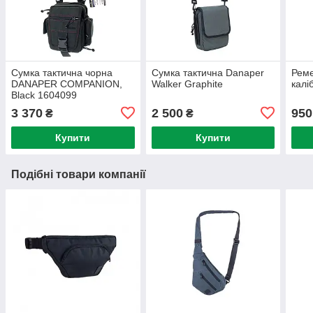
Сумка тактична чорна
Сумка тактична Danaper
Реме
DANAPER COMPANION,
Walker Graphite
калі
Black 1604099
3 370
2 500
950
₴
₴
Купити
Купити
Подібні товари компанії