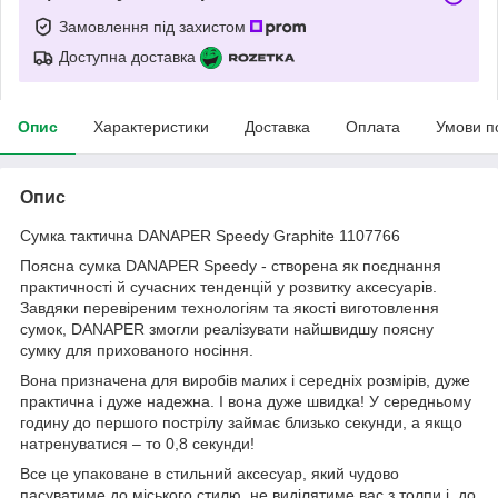
Замовлення під захистом
Доступна доставка
Опис
Характеристики
Доставка
Оплата
Умови п
Опис
Сумка тактична DANAPER Speedy Graphite 1107766
Поясна сумка DANAPER Speedy - створена як поєднання
практичності й сучасних тенденцій у розвитку аксесуарів.
Завдяки перевіреним технологіям та якості виготовлення
сумок, DANAPER змогли реалізувати найшвидшу поясну
сумку для прихованого носіння.
Вона призначена для виробів малих і середніх розмірів, дуже
практична і дуже надежна. І вона дуже швидка! У середньому
годину до першого пострілу займає близько секунди, а якщо
натренуватися – то 0,8 секунди!
Все це упаковане в стильний аксесуар, який чудово
пасуватиме до міського стилю, не виділятиме вас з толпи і, до