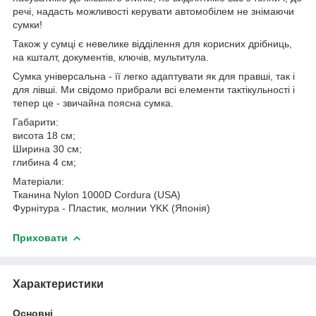
речі, надасть можливості керувати автомобілем не знімаючи
сумки!
Також у сумці є невелике відділення для корисних дрібниць,
на кшталт, документів, ключів, мультитула.
Сумка універсальна - її легко адаптувати як для правші, так і
для лівші. Ми свідомо прибрали всі елементи тактікульності і
тепер це - звичайна поясна сумка.
Габарити:
висота 18 см;
Ширина 30 см;
глибина 4 см;
Матеріали:
Тканина Nylon 1000D Cordura (USA)
Фурнітура - Пластик, молнии YKK (Японія)
Приховати
Характеристики
Основні