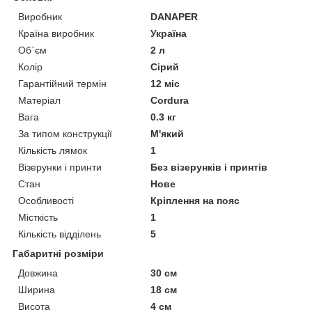
Виробник
DANAPER
Країна виробник
Україна
Об`єм
2 л
Колір
Сірий
Гарантійний термін
12 міс
Матеріал
Cordura
Вага
0.3 кг
За типом конструкції
М'який
Кількість лямок
1
Візерунки і принти
Без візерунків і принтів
Стан
Нове
Особливості
Кріплення на пояс
Місткість
1
Кількість відділень
5
Габаритні розміри
Довжина
30 см
Ширина
18 см
Висота
4 см