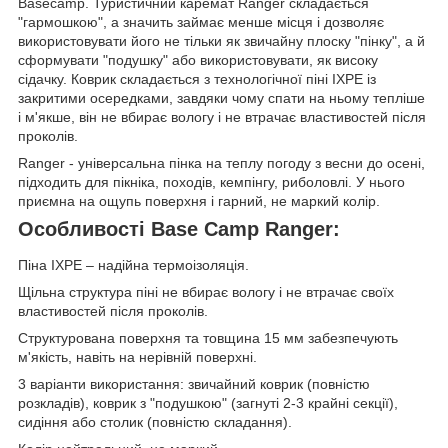
Basecamp. Туристичний каремат Ranger складається
"гармошкою", а значить займає менше місця і дозволяє
використовувати його не тільки як звичайну плоску "пінку", а й
сформувати "подушку" або використовувати, як високу
сідачку. Коврик складається з технологічної піні IXPE із
закритими осередками, завдяки чому спати на ньому тепліше
і м'якше, він не вбирає вологу і не втрачає властивостей після
проколів.
Ranger - універсальна пінка на теплу погоду з весни до осені,
підходить для пікніка, походів, кемпінгу, риболовлі. У нього
приємна на ощупь поверхня і гарний, не маркий колір.
Особливості Base Camp Ranger:
Піна IXPE – надійна термоізоляція.
Щільна структура піні не вбирає вологу і не втрачає своїх
властивостей після проколів.
Структурована поверхня та товщина 15 мм забезпечують
м'якість, навіть на нерівній поверхні.
3 варіанти використання: звичайний коврик (повністю
розкладів), коврик з "подушкою" (загнуті 2-3 крайні секції),
сидіння або столик (повністю складання).