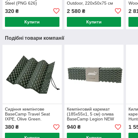
Steel (PNG 626)
Outdoor, 220х50х75 см
Wood
31622B
320
2 580
2 8
₴
₴
Купити
Купити
Подібні товари компанії
Сидіння кемпінгове
Кемпінговий каремат
Кили
BaseCamp Travel Seat
(185х55х1, 5 см) олива
кар
IXPE, Olive Green.
BaseCamp Legion NEW
Hunt
XPE
199x
380
940
1 5
₴
₴
Gre
Купити
Купити