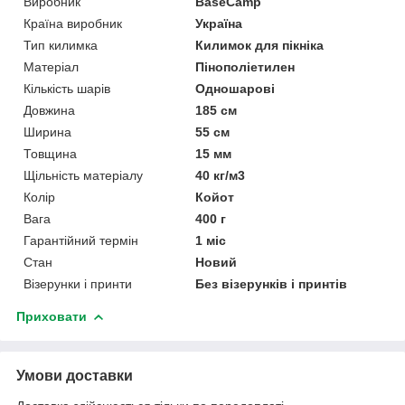
Виробник
BaseCamp
Країна виробник
Україна
Тип килимка
Килимок для пікніка
Матеріал
Пінополіетилен
Кількість шарів
Одношарові
Довжина
185 см
Ширина
55 см
Товщина
15 мм
Щільність матеріалу
40 кг/м3
Колір
Койот
Вага
400 г
Гарантійний термін
1 міс
Стан
Новий
Візерунки і принти
Без візерунків і принтів
Приховати
Умови доставки