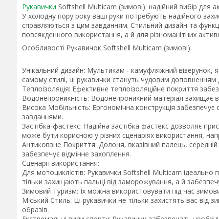
Рукавички
Softshell Multicam (зимові): надійний вибір для
У холодну пору року ваші руки потребують надійного захист
справляються з цим завданням. Стильний дизайн та функц
повсякденного використання, а й для різноманітних актив
Особливості Рукавичок Softshell Multicam (зимові):
Унікальний дизайн: Мультикам - камуфляжний візерунок, я
самому стилі, ці рукавички стануть чудовим доповненням
Теплоізоляція: Ефективне теплоізоляційне покриття забез
Водонепроникність: Водонепроникний матеріал захищає ваш
Висока Мобільність: Ергономічна конструкція забезпечує 
завданнями.
Застібка-фастекс: Надійна застібка фастекс дозволяє при
може бути корисною у різних сценаріях використання, напр
Антиковзне Покриття: Долоня, вказівний палець, середні
забезпечує відмінне захоплення.
Сценарії використання:
Для мотоциклістів: Рукавички Softshell Multicam ідеально
тільки захищають пальці від заморожування, а й забезпечу
Зимовий Туризм: Їх можна використовувати під час зимових
Міський Стиль: Ці рукавички не тільки захистять вас від 
образів.
Екстремальні види спорту: Рукавички забезпечать необхі