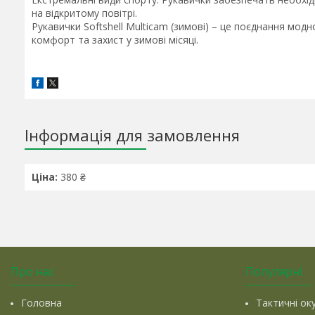
на відкритому повітрі.
Рукавички Softshell Multicam (зимові) – це поєднання мод
комфорт та захист у зимові місяці.
Інформація для замовлення
Ціна:
380 ₴
Про нас
Популярні
Головна
Тактичні ок