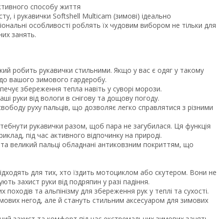
 активного способу життя
у, і рукавички Softshell Multicam (зимові) ідеально
іональні особливості роблять їх чудовим вибором не тільки для
них занять.
кий робить рукавички стильними. Якщо у вас є одяг у такому
 до вашого зимового гардеробу.
печує збереження тепла навіть у суворі морози.
і руки від вологи в снігову та дощову погоду.
свободу руху пальців, що дозволяє легко справлятися з різними
стебнути рукавички разом, щоб пара не загубилася. Ця функція
иклад, під час активного відпочинку на природі.
й та великий пальці обладнані антиковзним покриттям, що
 підходять для тих, хто їздить мотоциклом або скутером. Вони не
ють захист руки від подряпин у разі падіння.
 походів та альпінізму для збереження рук у теплі та сухості.
зимових негод, але й стануть стильним аксесуаром для зимових
дний захист та комфорт під час екстремальних зимових занять