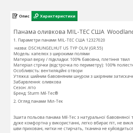
Опис
Характеристики
Панама оливкова MIL-TEC США Woodlan
1. Параметри панами MIL-TEC США 12327020
назва: DSCHUNGELHUT US TYP OLIV (GR.55)
Модель: капелюх з широкими полями
Матеріал верху / підкладки: 100% бавовна, плетіння твил
Матеріал стрічки (відстрочка по периметру): 100% поліест
Особливість: вентиляційні отвори
Утяжка: шийним бавовняним шнуром з шкіряним затискач
Забарвлення: оливкова
Сезон: літо
Бренд: Sturm Mil-Tec®
2. Огляд панами Міл-Тек
Зшита польова панама Mil-Tec з натуральної бавовняної тк
дуже комфортна у використанні, легко вбирає піт, не викли
шви приховані, нитки не стирчать, тканина не куйовдиться