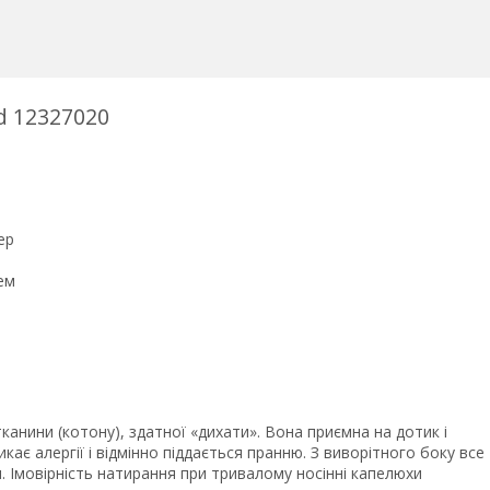
d 12327020
ер
ем
анини (котону), здатної «дихати». Вона приємна на дотик і
кає алергії і відмінно піддається пранню. З виворітного боку все
. Імовірність натирання при тривалому носінні капелюхи