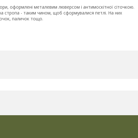
вори, оформлені металевим люверсом і антимоскітної сіточкою.
ова стропа - таким чином, щоб сформувалися петлі. На них
лочок, паличок тощо.