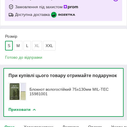
Замовлення під захистом
Доступна доставка
Розмір
S
M
L
XL
XXL
Готово до відправки
При купівлі цього товару отримайте подарунок
Блокнот вологостійкий 75х130мм MIL-TEC
15981001
Приховати
Опис
Характеристики
Доставка
Оплата
Умови п