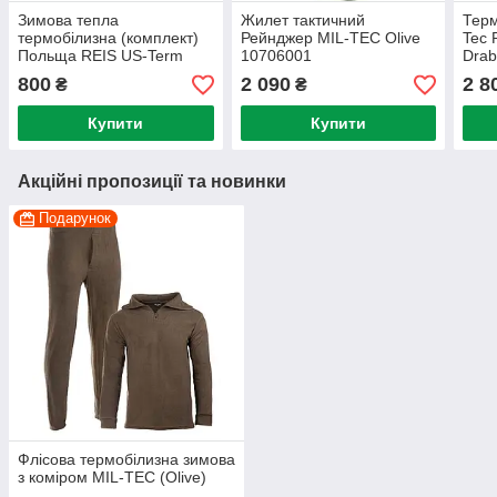
Зимова тепла
Жилет тактичний
Терм
термобілизна (комплект)
Рейнджер MIL-TEC Olive
Tec 
Польща REIS US-Term
10706001
Drab
Black 9064
800
2 090
2 8
₴
₴
Купити
Купити
Акційні пропозиції та новинки
Подарунок
Флісова термобілизна зимова
з коміром MIL-TEC (Olive)