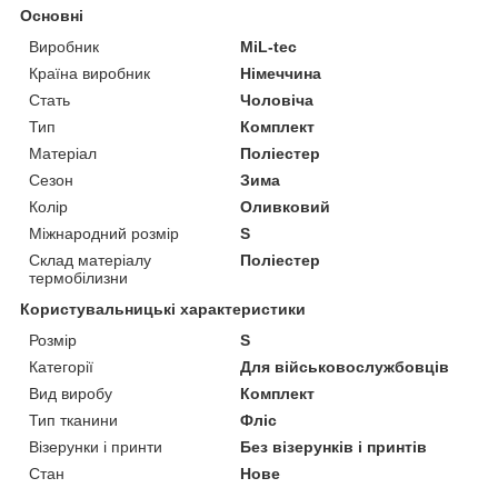
Основні
Виробник
MiL-tec
Країна виробник
Німеччина
Стать
Чоловіча
Тип
Комплект
Матеріал
Поліестер
Сезон
Зима
Колір
Оливковий
Міжнародний розмір
S
Склад матеріалу
Поліестер
термобілизни
Користувальницькі характеристики
Розмір
S
Категорії
Для військовослужбовців
Вид виробу
Комплект
Тип тканини
Фліс
Візерунки і принти
Без візерунків і принтів
Стан
Нове