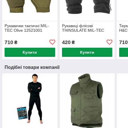
Рукавички тактичні MIL-
Рукавиці флісові
Терм
TEC Olive 12521001
THINSULATE MIL-TEC
H&C 
710
420
710
₴
₴
Купити
Купити
Подібні товари компанії