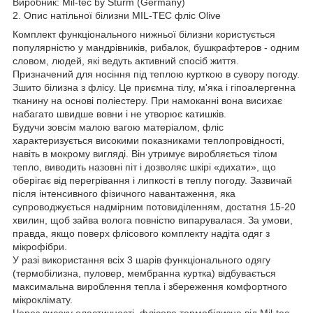
Виробник: Mil-tec by Sturm (Germany)
2. Опис натільної білизни MIL-TEC фліс Olive
Комплект функціонального нижньої білизни користується
популярністю у мандрівників, рибалок, бушкрафтеров - одним
словом, людей, які ведуть активний спосіб життя.
Призначений для носіння під теплою курткою в сувору погоду.
Зшито білизна з флісу. Це приємна тілу, м'яка і гіпоалергенна
тканину на основі поліестеру. При намоканні вона висихає
набагато швидше вовни і не утворює катишків.
Будучи зовсім малою вагою матеріалом, фліс
характеризується високими показниками теплопровідності,
навіть в мокрому вигляді. Він утримує виробляється тілом
тепло, виводить назовні піт і дозволяє шкірі «дихати», що
оберігає від перегрівання і липкості в теплу погоду. Зазвичай
після інтенсивного фізичного навантаження, яка
супроводжується надмірним потовиділенням, достатня 15-20
хвилин, щоб зайва волога повністю випарувалася. За умови,
правда, якщо поверх флісового комплекту надіта одяг з
мікрофібри.
У разі використання всіх 3 шарів функціонального одягу
(термобілизна, пуловер, мембранна куртка) відбувається
максимальна вироблення тепла і збереження комфортного
мікроклімату.