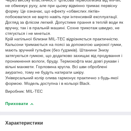
Через високу еластичності флісова термобілизна від Mil-tec
не обмежує руху, але при цьому відмінно тримає первісну
форму. Це означає, що ефекту «обвислих ліктів»
побоюватися не варто навіть при інтенсивній експлуатації.
Догляд за флісом легкий. Допустиме прання в теплій води як
вручну, так і в пральній машині. Сохне трикотаж швидко, не
стягується і не мнеться.
Крій натільної білизни MIL-TEC відрізняється практичністю.
Кальсони тримаються на поясі за допомогою широкої гумки,
мають зручний гульфик (без ґудзиків). Штанини Знизу
затягуються гумкою, що додатково захищає від продування і
проникнення вологи, бруду. Термокофта має довгі рукави і
вільні манжети. Горловина кругла. Всі шви оброблені
акуратно, тому не будуть натирати шкіру.
Універсальний колір олива гармонує практично з будь-якої
формою. Модель доступна і в кольорі Black.
Виробник: MIL-TEC
Приховати
Характеристики