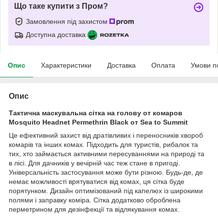
Що таке купити з Пром?
Замовлення під захистом
Доступна доставка
Опис
Характеристики
Доставка
Оплата
Умови п
Опис
Тактична маскувальна сітка на голову от комаров
Mosquito Headnet Permethrin Black от Sea to Summit
Це ефективний захист від дратівливих і переносників хвороб
комарів та інших комах. Підходить для туристів, рибалок та
тих, хто займається активними пересуваннями на природі та
в лісі. Для дачників у вечірній час теж стане в пригоді.
Універсальність застосування може бути різною. Будь-де, де
немає можливості врятуватися від комах, ця сітка буде
порятунком. Дизайн оптимізований під капелюх із широкими
полями і заправку коміра. Сітка додатково оброблена
перметрином для дезінфекції та відлякування комах.