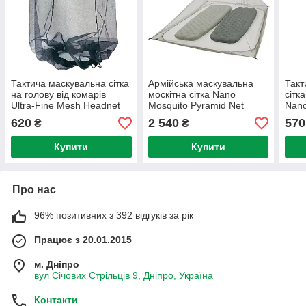
Тактича маскувальна сітка
Армійська маскувальна
Такт
на голову від комарів
москітна сітка Nano
сітк
Ultra-Fine Mesh Headnet
Mosquito Pyramid Net
Nano
Black от Sea to Summit
Double от Sea To Summit
Blac
620
2 540
570
₴
₴
Купити
Купити
Про нас
96% позитивних з 392 відгуків за рік
Працює з 20.01.2015
м. Дніпро
вул Січових Стрільців 9, Дніпро, Україна
Контакти