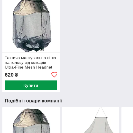
Тактича маскувальна сітка
на голову від комарів
Ultra-Fine Mesh Headnet
Black от Sea to Summit
620
₴
Купити
Подібні товари компанії