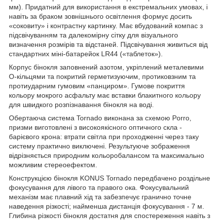
мм). Придатний для використання в екстремальних умовах, і
навіть за браком зовнішнього освітлення формує досить
«соковиту» і контрастну картинку. Має вбудований компас з
підсвічуванням та далекомірну сітку для візуального
визначення розмірів та відстаней. Підсвічування живиться від
стандартних міні-батарейок LR44 («таблеток»).
Корпус бінокля заповнений азотом, укріплений металевими
О-кільцями та покритий герметизуючим, протиковзним та
протиударним гумовим «панциром». Гумове покриття
кольору мокрого асфальту має вставки блакитного кольору
для швидкого розпізнавання бінокля на воді.
Обертаюча система Tornado виконана за схемою Porro,
призми виготовлені з високоякісного оптичного скла -
барієвого крона: втрати світла при проходженні через таку
систему практично виключені. Результуюче зображення
відрізняється природним кольоробалансом та максимально
можливим стереоефектом.
Конструкцією бінокля KONUS Tornado передбачено роздільне
фокусування для лівого та правого ока. Фокусувальний
механізм має плавний хід та забезпечує гранично точне
наведення різкості; найменша дистанція фокусування - 7 м.
Глибина різкості бінокля достатня для спостереження навіть з