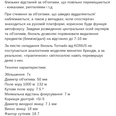
близьких відстаней за об'єктами, що повільно переміщаються
- комахами, рептиліями і т.д.
При стеженні за об'єктами, що швидко віддаляються/
наближаються, а також у випадках, коли спостерігач
знаходиться на рухомій платформі, корисною буде функція
автофокусу. Завдяки розведенню центральних осей окулярів
та об'єктивів, бінокль дозволяє порівнювати видалення
предметів (ближче/далі) на відстанях до 7-10 км.
За якістю складання бінокль Tornado від KONUS не
поступається аналогічним моделям іменитих брендів, а за
реальною, «практичною» світлосилою навіть перевершує
деякі з них.
Технічні характеристики:
Збільшення: 7x
Діаметр об'єктива: 50 мм
Поле зору 1000 м: 132 м
Кутове поле зору: 7.5 º
Мінімальна відстань фокусування: 7 м
Корекція діоптрій: +5/-5
Діаметр вихідної зіниці: 7.1 мм
Винос зіниці: 18 мм
Фактор сутінків: 18.7