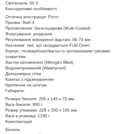
Світлосила: 50.4
Конструктивні особливості:
Оптична конструкція: Porro
Призми: BaK-4
Просвітлення: багатошарове (Multi-Coated)
Фокусування: роздільне
Регулювання міжзоряної відстані: 56-74 мм
Наочники: такі, що складаються Fold Down
Корпус: полікарбонат/метал із протиковзким гумовим
покриттям
Азотне заповнення (Nitrogen filled)
Водонепроникний (Waterproof)
Дальномірна сітка
Компас з підсвічуванням
Кріплення на штатив
Габарити:
Розміри бінокля: 205 x 145 x 70 мм
Вага бінокля: 890 г
Розмір упаковки: 228 x 200 x 105 мм
Вага в упаковці: 1290 г
Комплектація
Бінокль