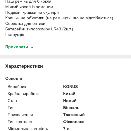
Наш ремінь для бінокля
М'який чохол із ременем
Подвійні кришки на окуляри
Кришки на об'єктиви (на ремінцях, що не відстібаються)
Серветка для оптики
Батарейки типорозміру LR43 (2шт.)
Інструкція
Приховати
Характеристики
Основні
Виробник
KONUS
Країна виробник
Китай
Стан
Новий
Тип
Бінокль
Призначення
Тактичний
Тип кратності
Фіксована
Мінімальна кратність
7 х