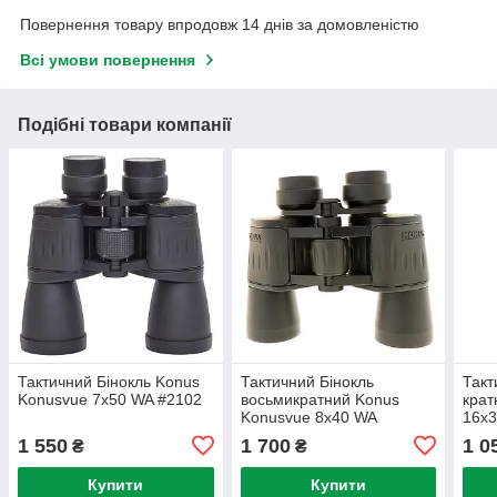
Повернення товару впродовж 14 днів за домовленістю
Всі умови повернення
Подібні товари компанії
Тактичний Бінокль Konus
Тактичний Бінокль
Такт
Konusvue 7x50 WA #2102
восьмикратний Konus
крат
Konusvue 8x40 WA
16x3
1 550
1 700
1 0
₴
₴
Купити
Купити