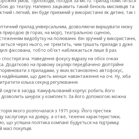
рожніх умов, турпоходів, поїздок за місто. Прилад поміститься
собою до театру. Напевно зацікавить такий бінокль мисливців та
ктний і легкий, він буде приємний у використанні як дитині, так і
оптичний прилад універсальним, дозволяючи вирішувати низку
а природою (в горах, на морі), театральною сценою,
дстеженням видобутку на полюванні. Він зручний у використанні,
ається через нього, не тремтить, чим грішать прилади з дуже
оделі фіксована, тобто об'єкт наближається лише 8 раз.
р спостерігача. Наведення фокусу відразу на обох очках
а. Додатково на правому окулярі передбачено діоптрійне
що порівнювати з приладами, у яких встановлено автофокус,
 надійнішими, що дають менше навантаження на очі. Ну, хіба
итратити кілька секунд регулювання.
й сидіти в засідці. Камуфльований корпус робить його
 не дозволить шнурок у комплекті. За його допомогою можна
сторія якого розпочалася з 1971 року. Його престиж
 заслуговує на довіру, а отже, технічні характеристики,
мо, що успішна політика компанії будується на підтримці
 масі покупців.