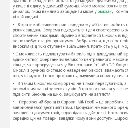
здатність складатися роблять цю модель ідеальною для до
у кишені одягу, у дамській сумочці. Його можна взяти із 
рибалок, яким важливо заощадити місце у
рюкзаку
. Компа
літній людині.
• 8-кратне збільшення при середньому об'єктиві робить 
різних завдань. Зокрема підходить він для спостережень з
спортивними заходами. Відмінно впорається бінокль із ві
не потребує стаціонарних умов. Зображення, що спостеріг
високим (від 16х) ступенем збільшення. Кратність у цієї м
• Є можливість підлаштувати бінокль під індивідуальний зі
здійснюється обертанням великого центрального маховик
кільце, яке прокручується у бік позначки "+" або "-". Як
біноклі з ручною системою наведення різкості вважаються
що, у швидкості вони програють, змушуючи користувача в
• З таким біноклем комфортно не тільки пересуватися, а 
непомітним на тлі зелених кущів. Втратити прилад у лісі
підвісити бінокль на шию, зафіксувати на зап'ястя.
• Перевірений бренд із Європи. Mil-Tec® – це виробник, і
завойовувався десятиліттями. Продукція німецького бренду
заявлені в документації, відповідають дійсності. Наголоси
середніх цін на товари, завдяки чому вони доступні широкій