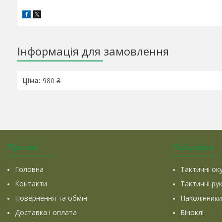
Інформація для замовлення
Ціна:
980 ₴
Про нас
Популярні
Головна
Тактичні ок
Контакти
Тактичні ру
Повернення та обмін
Наколінники
Доставка і оплата
Біноклі