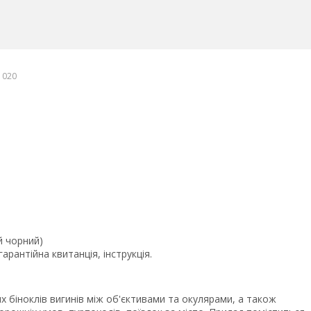
1020
й чорний)
рантійна квитанція, інструкція.
х біноклів вигинів між об'єктивами та окулярами, а також