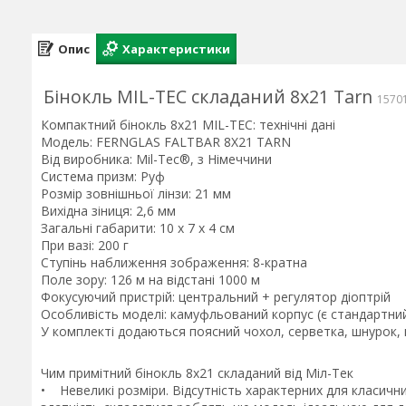
Опис
Характеристики
Бінокль MIL-TEC складаний 8х21 Tarn
1570
Компактний бінокль 8х21 MIL-TEC: технічні дані
Модель: FERNGLAS FALTBAR 8X21 TARN
Від виробника: Mil-Tec®, з Німеччини
Система призм: Руф
Розмір зовнішньої лінзи: 21 мм
Вихідна зіниця: 2,6 мм
Загальні габарити: 10 x 7 x 4 см
При вазі: 200 г
Ступінь наближення зображення: 8-кратна
Поле зору: 126 м на відстані 1000 м
Фокусуючий пристрій: центральний + регулятор діоптрій
Особливість моделі: камуфльований корпус (є стандартни
У комплекті додаються поясний чохол, серветка, шнурок, га
Чим примітний бінокль 8х21 складаний від Міл-Тек
• Невеликі розміри. Відсутність характерних для класични