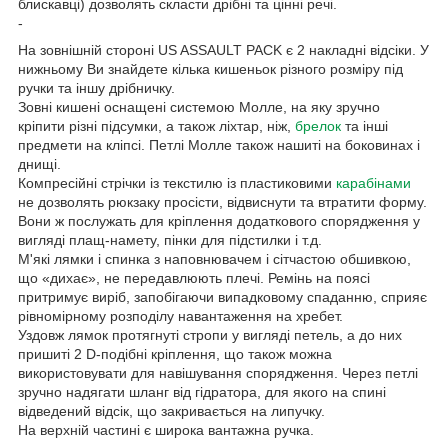
блискавці) дозволять скласти дрібні та цінні речі.
-
На зовнішній стороні US ASSAULT PACK є 2 накладні відсіки. У
нижньому Ви знайдете кілька кишеньок різного розміру під
ручки та іншу дрібничку.
Зовні кишені оснащені системою Молле, на яку зручно
кріпити різні підсумки, а також ліхтар, ніж,
брелок
та інші
предмети на кліпсі. Петлі Молле також нашиті на боковинах і
днищі.
Компресійні стрічки із текстилю із пластиковими
карабінами
не дозволять рюкзаку просісти, відвиснути та втратити форму.
Вони ж послужать для кріплення додаткового спорядження у
вигляді плащ-намету, пінки для підстилки і т.д.
М'які лямки і спинка з наповнювачем і сітчастою обшивкою,
що «дихає», не передавлюють плечі. Ремінь на поясі
притримує виріб, запобігаючи випадковому спаданню, сприяє
рівномірному розподілу навантаження на хребет.
Уздовж лямок протягнуті стропи у вигляді петель, а до них
пришиті 2 D-подібні кріплення, що також можна
використовувати для навішування спорядження. Через петлі
зручно надягати шланг від гідратора, для якого на спині
відведений відсік, що закривається на липучку.
На верхній частині є широка вантажна ручка.