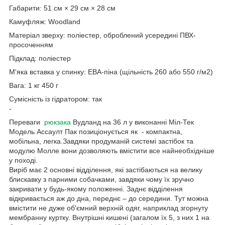
Габарити: 51 см × 29 см × 28 см
Камуфляж: Woodland
Матеріал зверху: поліестер, оброблений усередині ПВХ-
просоченням
Підклад: поліестер
М'яка вставка у спинку: ЕВА-піна (щільність 260 або 550 г/м2)
Вага: 1 кг 450 г
Сумісність із гідратором: так
-
Переваги
рюкзака
Вудланд на 36 л у виконанні Міл-Тек
Модель Ассаулт Пак позиціонується як - компактна,
мобільна, легка.Завдяки продуманій системі застібок та
модулю Молле вони дозволяють вмістити все найнеобхідніше
у поході.
Виріб має 2 основні відділення, які застібаються на велику
блискавку з парними собачками, завдяки чому їх зручно
закривати у будь-якому положенні. Заднє відділення
відкривається аж до дна, переднє – до середини. Тут можна
вмістити не дуже об'ємний верхній одяг, наприклад згорнуту
мембранну куртку. Внутрішні кишені (загалом їх 5, з них 1 на