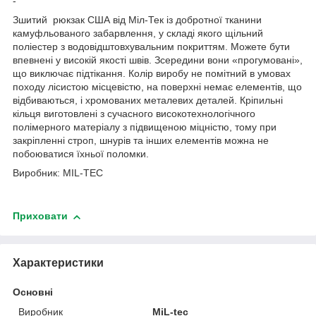
-
Зшитий рюкзак США від Міл-Тек із добротної тканини
камуфльованого забарвлення, у складі якого щільний
поліестер з водовідштовхувальним покриттям. Можете бути
впевнені у високій якості швів. Зсередини вони «прогумовані»,
що виключає підтікання. Колір виробу не помітний в умовах
походу лісистою місцевістю, на поверхні немає елементів, що
відбиваються, і хромованих металевих деталей. Кріпильні
кільця виготовлені з сучасного високотехнологічного
полімерного матеріалу з підвищеною міцністю, тому при
закріпленні строп, шнурів та інших елементів можна не
побоюватися їхньої поломки.
Виробник: MIL-TEC
Приховати
Характеристики
Основні
Виробник
MiL-tec