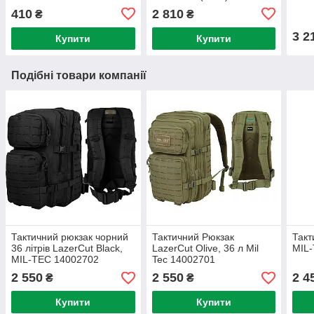
119
410
2 810
₴
₴
3 2
Купити
Купити
Подібні товари компанії
Тактичний рюкзак чорний
Тактичний Рюкзак
Такт
36 літрів LazerCut Black,
LazerCut Olive, 36 л Mil
MIL
MIL-TEC 14002702
Tec 14002701
2 550
2 550
2 4
₴
₴
Купити
Купити