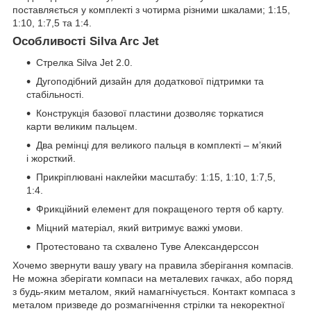
поставляється у комплекті з чотирма різними шкалами; 1:15,
1:10, 1:7,5 та 1:4.
Особливості Silva Arc Jet
Стрелка Silva Jet 2.0.
Дугоподібний дизайн для додаткової підтримки та
стабільності.
Конструкція базової пластини дозволяє торкатися
карти великим пальцем.
Два ремінці для великого пальця в комплекті – м’який
і жорсткий.
Прикріплювані наклейки масштабу: 1:15, 1:10, 1:7,5,
1:4.
Фрикційний елемент для покращеного тертя об карту.
Міцний матеріал, який витримує важкі умови.
Протестовано та схвалено Туве Александерссон
Хочемо звернути вашу увагу на правила зберігання компасів.
Не можна зберігати компаси на металевих гачках, або поряд
з будь-яким металом, який намагнічується. Контакт компаса з
металом призведе до розмагнічення стрілки та некоректної