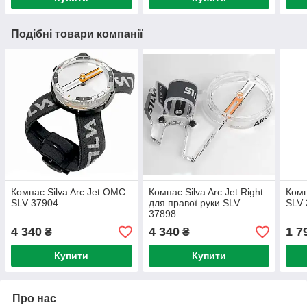
Подібні товари компанії
Компас Silva Arc Jet OMC
Компас Silva Arc Jet Right
Комп
SLV 37904
для правої руки SLV
SLV 
37898
4 340
4 340
1 7
₴
₴
Купити
Купити
Про нас