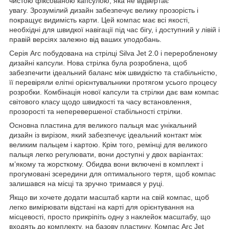
чистою фіксованою капсулою, яка не відвертає
увагу. Зрозумілий дизайн забезпечує велику прозорість і
покращує видимість карти. Цей компас має всі якості,
необхідні для швидкої навігації під час бігу, і доступний у лівій і
правій версіях залежно від ваших уподобань.
Серія Arc побудована на стрілці Silva Jet 2.0 і переробленому
дизайні капсули. Нова стрілка була розроблена, щоб
забезпечити ідеальний баланс між швидкістю та стабільністю,
її перевіряли елітні орієнтувальники протягом усього процесу
розробки. Комбінація нової капсули та стрілки дає вам компас
світового класу щодо швидкості та часу встановлення,
прозорості та неперевершеної стабільності стрілки.
Основна пластина для великого пальця має унікальний
дизайн із вирізом, який забезпечує ідеальний контакт між
великим пальцем і картою. Крім того, ремінці для великого
пальця легко регулювати, вони доступні у двох варіантах:
м’якому та жорсткому. Обидва вони включені в комплект і
прогумовані зсередини для оптимального тертя, щоб компас
залишався на місці та зручно тримався у руці.
Якщо ви хочете додати масштаб карти на свій компас, щоб
легко вимірювати відстані на карті для орієнтування на
місцевості, просто прикріпіть одну з наклейок масштабу, що
входять до комплекту, на базову пластину. Компас Arc Jet