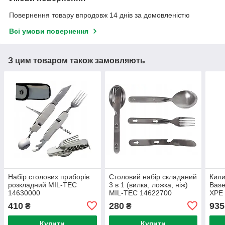
Повернення товару впродовж 14 днів за домовленістю
Всі умови повернення
З цим товаром також замовляють
Набір столових приборів
Столовий набір складаний
Кили
розкладний MIL-TEC
3 в 1 (вилка, ложка, ніж)
Bas
14630000
MIL-TEC 14622700
XPE 
Gre
410
280
935
₴
₴
Купити
Купити