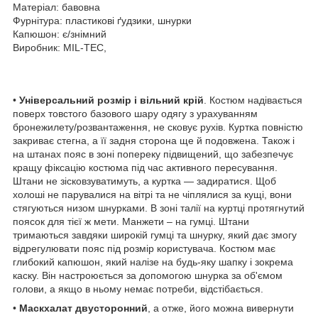
Матеріал: бавовна
Фурнітура: пластикові ґудзики, шнурки
Капюшон: є/знімний
Виробник: MIL-TEC,
•
Універсальний розмір і вільний крій
. Костюм надівається
поверх товстого базового шару одягу з урахуванням
бронежилету/розвантаження, не сковує рухів. Куртка повністю
закриває стегна, а її задня сторона ще й подовжена. Також і
на штанах пояс в зоні попереку підвищений, що забезпечує
кращу фіксацію костюма під час активного пересування.
Штани не зісковзуватимуть, а куртка — задиратися. Щоб
холоші не парувалися на вітрі та не чіплялися за кущі, вони
стягуються низом шнурками. В зоні талії на куртці протягнутий
поясок для тієї ж мети. Манжети – на гумці. Штани
тримаються завдяки широкій гумці та шнурку, який дає змогу
відрегулювати пояс під розмір користувача. Костюм має
глибокий капюшон, який налізе на будь-яку шапку і зокрема
каску. Він настроюється за допомогою шнурка за об'ємом
голови, а якщо в ньому немає потреби, відстібається.
•
Маскхалат двусторонний
, а отже, його можна вивернути