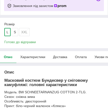
Замовлення під захистом
Розмір
L
S
XXL
Готово до відправки
Опис
Характеристики
Доставка
Оплата
Умови п
Опис
Масковий костюм Бундесвер у сніговому
камуфляжі: головні характеристики
Модель: BW SCHNEETARNANZUG COTTON 2-TLG.
Сезон: сніжна зима
Особливість: двосторонній
Принт: біло-чорний малюнок «Клякса»