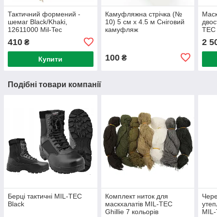
Тактичний формений -
Камуфляжна стрічка (№
Маск
шемаг Black/Khaki,
10) 5 см х 4.5 м Сніговий
двос
12611000 Mil-Tec
камуфляж
TEC
Німеччина
410
2 5
₴
100
₴
Купити
Подібні товари компанії
Берці тактичні MIL-TEC
Комплект ниток для
Чере
Black
маскхалатів MIL-TEC
утеп
Ghillie 7 кольорів
MIL-