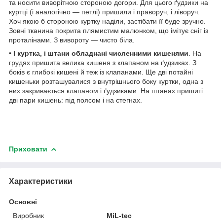
та носити виворітною стороною догори. Для цього ґудзики на
куртці (і аналогічно — петлі) пришили і праворуч, і ліворуч.
Хоч якою б стороною куртку наділи, застібати її буде зручно.
Зовні тканина покрита плямистим малюнком, що імітує сніг із
проталінами. З вивороту — чисто біла.
•
І куртка, і штани обладнані численними кишенями
. На
грудях пришита велика кишеня з клапаном на ґудзиках. З
боків є глибокі кишені й теж із клапанами. Ще дві потайні
кишеньки розташувалися з внутрішнього боку куртки, одна з
них закривається клапаном і ґудзиками. На штанах пришиті
дві пари кишень: під поясом і на стегнах.
Приховати
Характеристики
Основні
Виробник
MiL-tec