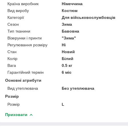
Країна виробник
Німеччина
Вид виробу
Костюм
Категорії
Для військовослужбовців
Сезон
Зима
Тип тканини
Бавовна
Візерунки і принти
"Зима"
Регулювання розміру
Ні
Стан
Новий
Колір
Білий
Вага
0.5 кг
Гарантійний термін
6 міс
Основні атрибути
Вид утеплювача
Без утеплювача
Розмір
Розмір
L
Приховати