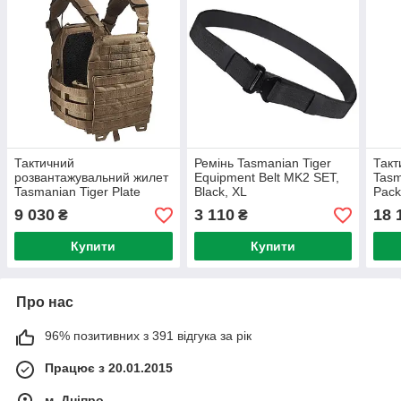
Тактичний
Ремінь Tasmanian Tiger
Такт
розвантажувальний жилет
Equipment Belt MK2 SET,
Tasm
Tasmanian Tiger Plate
Black, XL
Pack
Carrier MKIV, Coyote
Brow
9 030
3 110
18 
₴
₴
Brown, L/XL
Купити
Купити
Про нас
96% позитивних з 391 відгука за рік
Працює з 20.01.2015
м. Дніпро