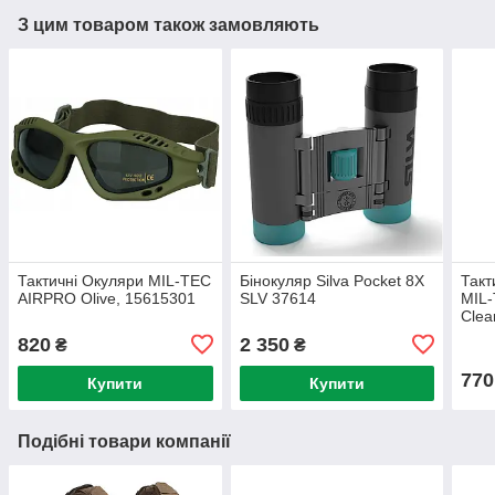
З цим товаром також замовляють
Тактичні Окуляри MIL-TEC
Бінокуляр Silva Pocket 8X
Такт
AIRPRO Olive, 15615301
SLV 37614
MIL-
Clea
820
2 350
₴
₴
770
Купити
Купити
Подібні товари компанії