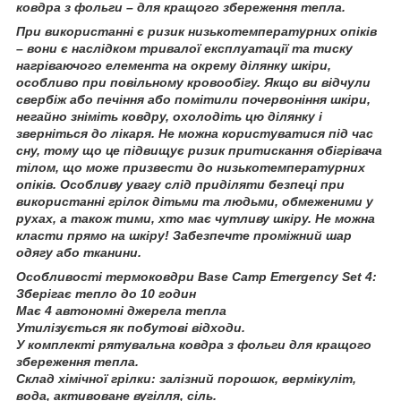
ковдра з фольги – для кращого збереження тепла.
При використанні є ризик низькотемпературних опіків
– вони є наслідком тривалої експлуатації та тиску
нагріваючого елемента на окрему ділянку шкіри,
особливо при повільному кровообігу. Якщо ви відчули
свербіж або печіння або помітили почервоніння шкіри,
негайно зніміть ковдру, охолодіть цю ділянку і
зверніться до лікаря. Не можна користуватися під час
сну, тому що це підвищує ризик притискання обігрівача
тілом, що може призвести до низькотемпературних
опіків. Особливу увагу слід приділяти безпеці при
використанні грілок дітьми та людьми, обмеженими у
рухах, а також тими, хто має чутливу шкіру. Не можна
класти прямо на шкіру! Забезпечте проміжний шар
одягу або тканини.
Особливості термоковдри Base Camp Emergency Set 4:
Зберігає тепло до 10 годин
Має 4 автономні джерела тепла
Утилізується як побутові відходи.
У комплекті рятувальна ковдра з фольги для кращого
збереження тепла.
Склад хімічної грілки: залізний порошок, вермікуліт,
вода, активоване вугілля, сіль.