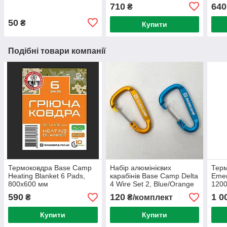
710
640
₴
50
₴
Купити
Подібні товари компанії
Термоковдра Base Camp
Набір алюмінієвих
Тер
Heating Blanket 6 Pads,
карабінів Base Camp Delta
Emer
800x600 мм
4 Wire Set 2, Blue/Orange
120
590
120
1 0
₴
₴/комплект
Купити
Купити