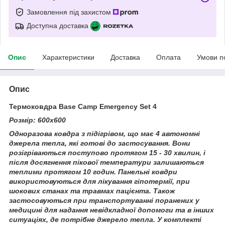
Замовлення під захистом
Доступна доставка
Опис
Характеристики
Доставка
Оплата
Умови п
Опис
Термоковдра Base Camp Emergency Set 4
Розмір: 600х600
Одноразова ковдра з підігрівом, що має 4 автономні
джерела тепла, які готові до застосування. Вони
розігріваються поступово протягом 15 - 30 хвилин, і
після досягнення пікової температури залишаються
теплими протягом 10 годин. Панельні ковдри
використовуються для лікування гіпотермії, при
шокових станах та травмах пацієнта. Також
застосовуються при транспортуванні поранених у
медицині для надання невідкладної допомоги та в інших
ситуаціях, де потрібне джерело тепла. У комплекті