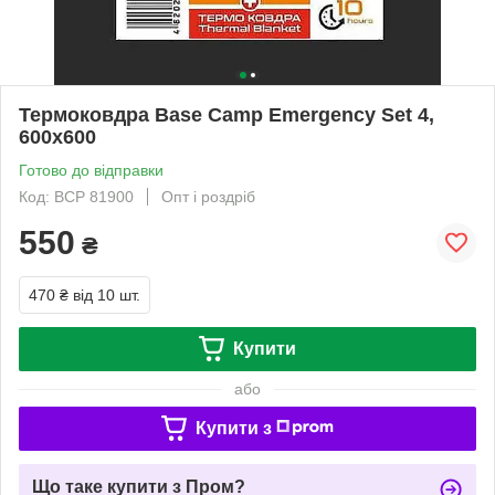
Термоковдра Base Camp Emergency Set 4,
600х600
Готово до відправки
Код: BCP 81900
Опт і роздріб
550
₴
470 ₴
від 10 шт.
Купити
або
Купити з
Що таке купити з Пром?