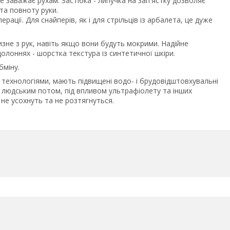
е заважає рухам. Застібка - липучка на зап'ястку дозволяє
та повноту руки.
ації. Для снайперів, як і для стрільців із арбалета, це дуже
зне з рук, навіть якщо вони будуть мокрими. Надійне
олоннях - шорстка текстура із синтетичної шкіри.
бміну.
технологіями, мають підвищені водо- і брудовідштовхувальні
 з людським потом, під впливом ультрафіолету та інших
не усохнуть та не розтягнуться.