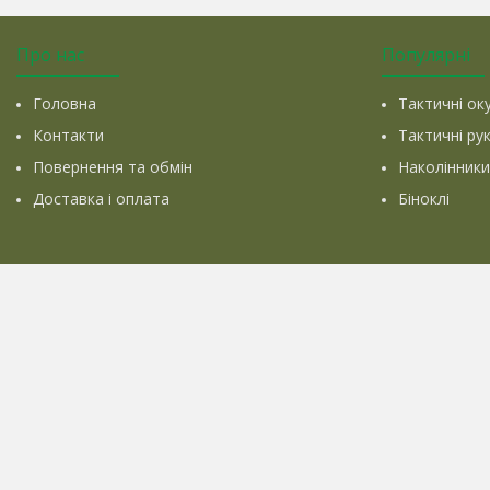
Про нас
Популярні
Головна
Тактичні ок
Контакти
Тактичні ру
Повернення та обмін
Наколінники
Доставка і оплата
Біноклі