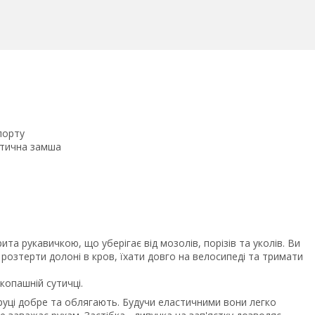
порту
тетична замша
ита рукавичкою, що уберігає від мозолів, порізів та уколів. Ви
розтерти долоні в кров, їхати довго на велосипеді та тримати
копашній сутичці.
руці добре та облягають. Будучи еластичними вони легко