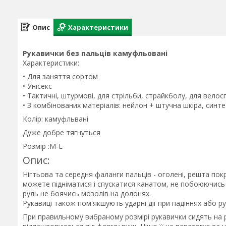
Опис
Характеристики
Рукавички без пальців камуфльовані
Характеристики:
• Для заняття сортом
• Унісекс
• Тактичні, штурмові, для стрільби, страйкболу, для велос
• З комбінованих матеріалів: нейлон + штучна шкіра, син
Колір: камуфльвані
Дуже добре тягнуться
Розмір :М-L
Опис:
Нігтьова та середня фаланги пальців - оголені, решта покр
можете підніматися і спускатися канатом, не побоюючись 
руль не боячись мозолів на долонях.
Рукавиці також пом'якшують ударні дії при падіннях або ру
При правильному вибраному розмірі рукавички сидять на 