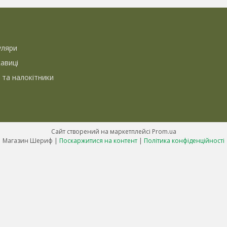
уляри
кавиці
 та налокітники
Сайт створений на маркетплейсі
Prom.ua
Магазин Шериф |
Поскаржитися на контент
|
Політика конфіденційності