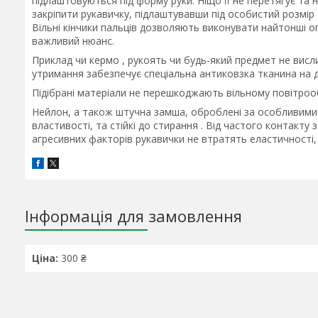
підлаштовуються під форму руки. Ніщо її не перетягує та н
закріпити рукавичку, підлаштувавши під особистий розмір 
Вільні кінчики пальців дозволяють виконувати найтонші опер
важливий нюанс.
Приклад чи кермо , рукоять чи будь-який предмет не висли
утримання забезпечує спеціальна антиковзка тканина на д
Підібрані матеріали не перешкоджають вільному повітроо
Нейлон, а також штучна замша, оброблені за особливими 
властивості, та стійкі до стирання . Від частого контакту
агресивних факторів рукавички не втратять еластичності, 
Інформація для замовлення
Ціна:
300 ₴