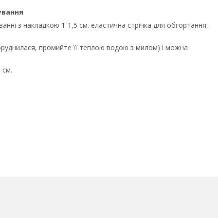
ування
ванні з накладкою 1-1,5 см. еластична стрічка для обгортання,
руднилася, промийте її теплою водою з милом) і можна
 см.