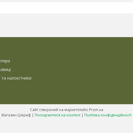
уляри
кавиці
 та налокітники
Сайт створений на маркетплейсі
Prom.ua
Магазин Шериф |
Поскаржитися на контент
|
Політика конфіденційності