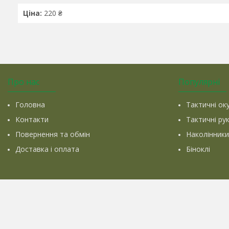
Ціна:
220 ₴
Про нас
Популярні
Головна
Тактичні ок
Контакти
Тактичні ру
Повернення та обмін
Наколінники
Доставка і оплата
Біноклі