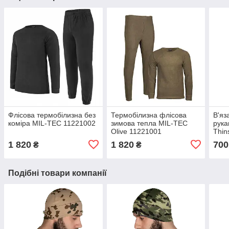
Флісова термобілизна без
Термобілизна флісова
В'яз
коміра MIL-TEC 11221002
зимова тепла MIL-TEC
рука
Olive 11221001
Thin
1 820
1 820
700
₴
₴
Подібні товари компанії