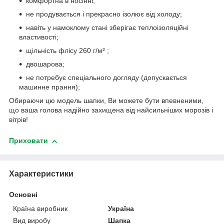
комфортна в носінні;
не продувається і прекрасно ізолює від холоду;
навіть у намоклому стані зберігає теплоізоляційні
властивості;
щільність флісу 260 г/м² ;
двошарова;
не потребує спеціального догляду (допускається
машинне прання);
Обираючи цю модель шапки, Ви можете бути впевненими,
що ваша голова надійно захищена від найсильніших морозів і
вітрів!
Приховати
Характеристики
Основні
Країна виробник
Україна
Вид виробу
Шапка