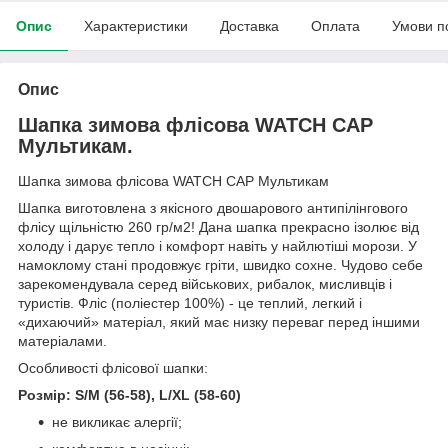
Опис
Характеристики
Доставка
Оплата
Умови п
Опис
Шапка зимова флісова WATCH CAP
Мультикам.
Шапка зимова флісова WATCH CAP Мультикам
Шапка виготовлена з якісного двошарового антипілінгового
флісу щільністю 260 гр/м2! Дана шапка прекрасно ізолює від
холоду і дарує тепло і комфорт навіть у найлютіші морози. У
намоклому стані продовжує гріти, швидко сохне. Чудово себе
зарекомендувала серед військових, рибалок, мисливців і
туристів. Фліс (поліестер 100%) - це теплий, легкий і
«дихаючий» матеріал, який має низку переваг перед іншими
матеріалами.
Особливості флісової шапки:
Розмір: S/M (56-58), L/XL (58-60)
не викликає алергії;