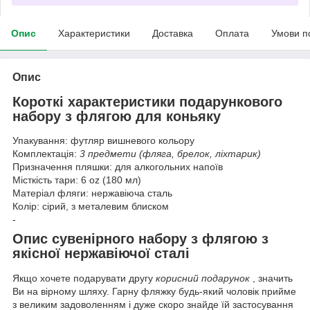
Опис
Характеристики
Доставка
Оплата
Умови п
Опис
Короткі характеристики подарункового
набору з флягою для коньяку
Упакування: футляр вишневого кольору
Комплектація:
3 предмети (фляга, брелок, ліхтарик)
Призначення пляшки: для алкогольних напоїв
Місткість тари: 6 oz (180 мл)
Матеріал фляги: нержавіюча сталь
Колір: сірий, з металевим блиском
-
Опис сувенірного набору з флягою з
якісної нержавіючої сталі
Якщо хочете подарувати другу
корисний подарунок
, значить
Ви на вірному шляху. Гарну фляжку будь-який чоловік прийме
з великим задоволенням і дуже скоро знайде їй застосування