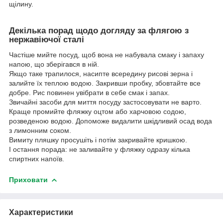
щілину.
Декілька порад щодо догляду за флягою з
нержавіючої сталі
Частіше мийте посуд, щоб вона не набувала смаку і запаху
напою, що зберігався в ній.
Якщо таке трапилося, насипте всередину рисові зерна і
залийте їх теплою водою. Закривши пробку, збовтайте все
добре. Рис повинен увібрати в себе смак і запах.
Звичайні засоби для миття посуду застосовувати не варто.
Краще промийте фляжку оцтом або харчовою содою,
розведеною водою. Допоможе видалити шкідливий осад вода
з лимонним соком.
Вимиту пляшку просушіть і потім закривайте кришкою.
І остання порада: не заливайте у фляжку одразу кілька
спиртних напоїв.
Приховати
Характеристики