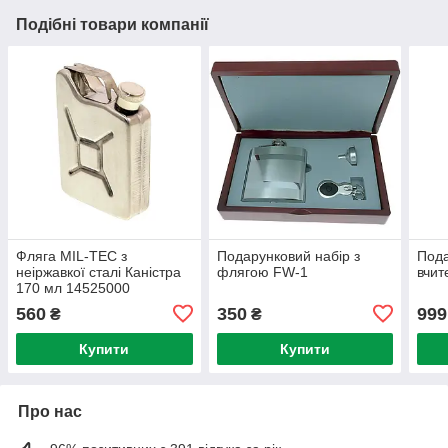
Подібні товари компанії
Фляга MIL-TEC з
Подарунковий набір з
Пода
неіржавкої сталі Каністра
флягою FW-1
вчит
170 мл 14525000
560
350
999
₴
₴
Купити
Купити
Про нас