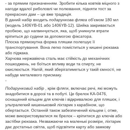
- за прямим призначенням. Зробити кілька ковтків міцного з
нагоди вдалої риболовлі чи полювання, підняти тост за
прекрасних дам – це вже традиція.
В даний набір входить
подарункова фляга
об'ємом 180 мл
(модель 1406YB-01 або 1406YB-12). Шийка закривається
пробкою, що нагвинчується, яка, щоб уникнути втрати
кріпиться до судини за допомогою фіксатора.
Плоска прямокутна форма пляшки полегшує її
транспортування. Вона легко поміститься у кишені рюкзака
або піджака.
Харчова нержавіюча сталь має стійкість до механічних
пошкоджень, не боїться впливу води та спирту, не
окислюється. Напій, який зберігатиметься у такій ємності, не
набуде металевого присмаку.
-
Подарунковий набір
, крім фляги, включає речі, які можуть
знадобитися в дорозі та в побуті. Це брелок KA-0476,
оснащений кільцем для ключів і відкривалкою для пляшок, і
ультралегкий кишеньковий ліхтарик з карабіном, що
обертається. Останній також забезпечений кільцем і, отже,
може використовуватися як брелок – кріпитися до ключів або
застібки рюкзака. Незважаючи на маленькі розміри, ліхтарик
дає достатньо світла, щоб підсвітити карту або замкову