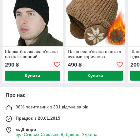
Шапка-балаклава в'язана
Плюшева в'язана шапка з
Шапк
на флісі чорний
вухами коричнева
відв
290
490
200
₴
₴
Купити
Купити
Про нас
96% позитивних з 391 відгука за рік
Працює з 20.01.2015
м. Дніпро
вул Січових Стрільців 9, Дніпро, Україна