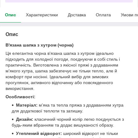
Опис
Характеристики
Доставка
Оплата
Умови п
Опис
В'язана шапка з хутром (чорна)
Ця елегантна чорна в'язана шапка з хутром ідеально
підходить для холодної погоди, поєднуючи в собі стиль і
практичність. Виготовлена з якісної пряжі з додаванням
м'якого хутра, шапка забезпечує не тільки тепло, але й
комфорт при носінні. Ідеальний вибір для зимових
прогулянок, активного відпочинку або повсякденного
використання.
Особливості:
Матеріал:
м'яка та тепла пряжа з додаванням хутра
для додаткової теплоти та затишку.
Дизайн:
класичний чорний колір легко поєднується з
будь-яким вбранням та додає вишуканості образу.
Утеплений відворот:
широкий відворот не тільки