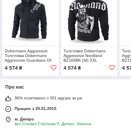
Dobermans Aggressive
Толстовка Dobermans
Толс
Толстовка Dobermans
Aggressive Nordland
Aggr
Aggressive Guardians Of
BZ168BK (M) XXL
BZ21
Asgard BZ197BK (M) XXL
4 574
4 574
4 5
₴
₴
Про нас
96% позитивних з 391 відгука за рік
Працює з 20.01.2015
м. Дніпро
вул Січових Стрільців 9, Дніпро, Україна