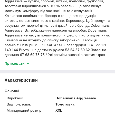
Aggressive — куртки, сорочки, штани, лонгсліви, футболки,
толстовки виробляються зі 100% бавовни, що забезпечує
максимум комфорту під час носіння та експлуатації.
Ключовою особливістю бренда є те, що вся продукція
виготовляється винятково в країнах Євросоюзу. Цей продукт є
результатом творчої діяльності дизайнерів бренда Dobermans
Aggressive. Всі зображення нанесені на виробах Dobermans
Aggressive не несуть політичного чи ідеологічного підплічника.
Символіка не входить до списку забороненої. Таблиця
розмірів: Розміри M L XL XXL XXXL Обсяг грудей 114 122 126
140 144 Внутрішня довжина рукава 53 54 57 60 62 Загальна
довжина 67 68 69 73 75 * Усі розміри вказані в сантиметрах
Приховати
Характеристики
Основні
Виробник
Dobermans Aggressive
Вид толстовок
Толстовка
Міжнародний розмір
XXL