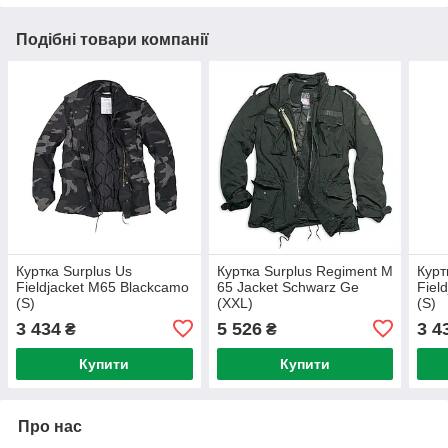
Подібні товари компанії
Куртка Surplus Us
Куртка Surplus Regiment M
Курт
Fieldjacket M65 Blackcamo
65 Jacket Schwarz Ge
Fiel
(S)
(XXL)
(S)
3 434
5 526
3 4
₴
₴
Купити
Купити
Про нас