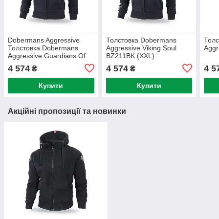
Dobermans Aggressive
Толстовка Dobermans
Толс
Толстовка Dobermans
Aggressive Viking Soul
Aggr
Aggressive Guardians Of
BZ211BK (XXL)
Asgard BZ197BK (M) XXL
4 574
4 574
4 5
₴
₴
Купити
Купити
Акційні пропозиції та новинки