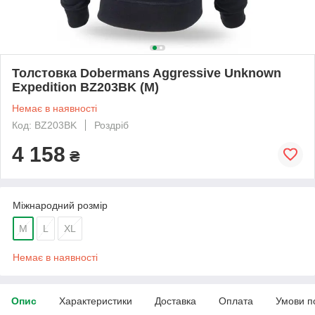
Толстовка Dobermans Aggressive Unknown
Expedition BZ203BK (M)
Немає в наявності
Код: BZ203BK
Роздріб
4 158
₴
Міжнародний розмір
M
L
XL
Немає в наявності
Опис
Характеристики
Доставка
Оплата
Умови п