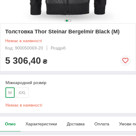
Толстовка Thor Steinar Bergelmir Black (M)
Немає в наявності
Код: 900050069-20
Роздріб
5 306,40
₴
Міжнародний розмір
M
4XL
Немає в наявності
Опис
Характеристики
Доставка
Оплата
Умови п