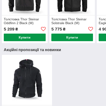
Толстовка Thor Steinar
Толстовка Thor Steinar
Толс
Oddfinn 2 Black (M)
Solstrale Black (M)
Eagl
5 209
5 775
4 9
₴
₴
Купити
Купити
Акційні пропозиції та новинки