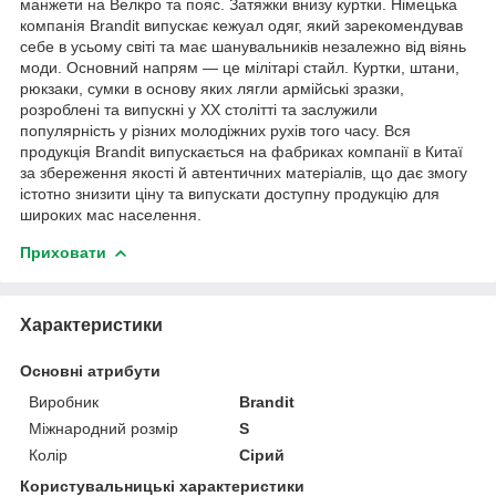
манжети на Велкро та пояс. Затяжки внизу куртки. Німецька
компанія Brandit випускає кежуал одяг, який зарекомендував
себе в усьому світі та має шанувальників незалежно від віянь
моди. Основний напрям — це мілітарі стайл. Куртки, штани,
рюкзаки, сумки в основу яких лягли армійські зразки,
розроблені та випускні у XX столітті та заслужили
популярність у різних молодіжних рухів того часу. Вся
продукція Brandit випускається на фабриках компанії в Китаї
за збереження якості й автентичних матеріалів, що дає змогу
істотно знизити ціну та випускати доступну продукцію для
широких мас населення.
Приховати
Характеристики
Основні атрибути
Виробник
Brandit
Міжнародний розмір
S
Колір
Сірий
Користувальницькі характеристики