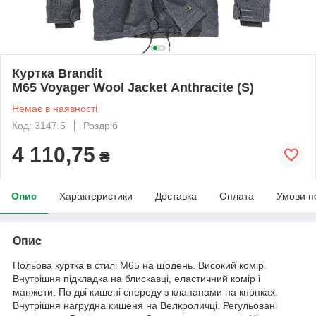
Куртка Brandit
M65 Voyager Wool Jacket Anthracite (S)
Немає в наявності
Код: 3147.5
Роздріб
4 110,75
₴
Опис
Характеристики
Доставка
Оплата
Умови п
Опис
Польова куртка в стилі М65 на щодень. Високий комір.
Внутрішня підкладка на блискавці, еластичний комір і
манжети. По дві кишені спереду з клапанами на кнопках.
Внутрішня нагрудна кишеня на Велкроличці. Регульовані