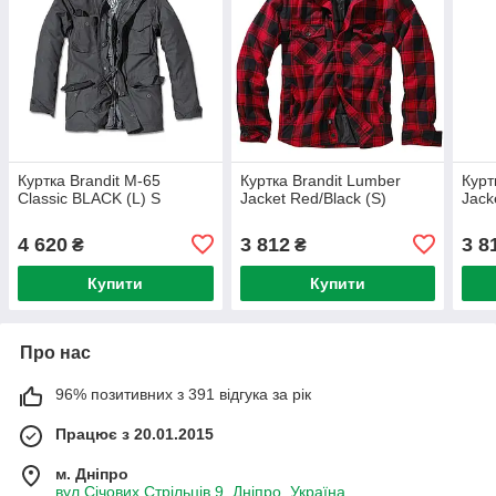
Куртка Brandit M-65
Куртка Brandit Lumber
Курт
Classic BLACK (L) S
Jacket Red/Black (S)
Jack
4 620
3 812
3 8
₴
₴
Купити
Купити
Про нас
96% позитивних з 391 відгука за рік
Працює з 20.01.2015
м. Дніпро
вул Січових Стрільців 9, Дніпро, Україна