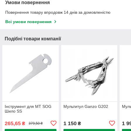
Умови повернення
Повернення товару впродовж 14 днів за домовленістю
Всі умови повернення
Подібні товари компанії
Інструмент для МТ SOG
Мультитул Ganzo G202
Муль
Шило SS
265,65
1 150
1 9
₴
₴
379,50 ₴