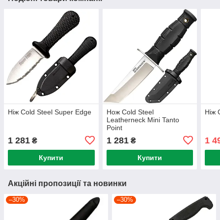
Ніж Cold Steel Super Edge
Нож Cold Steel
Ніж 
Leatherneck Mini Tanto
Point
1 281
1 281
1 4
₴
₴
Купити
Купити
Акційні пропозиції та новинки
–30%
–30%