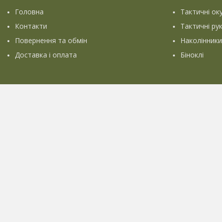
Головна
Тактичні ок
Контакти
Тактичні ру
Повернення та обмін
Наколінники
Доставка і оплата
Біноклі