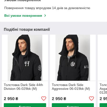
Повернення товару впродовж 14 днів за домовленістю
Всі умови повернення
Подібні товари компанії
Толстовка Dark Side 44th
Толстовка Dark Side
Толс
Division 06-029bk (M)
Aggressive 06-019bk (M)
Asga
012B
2 950
2 950
2 9
₴
₴
Купити
Купити