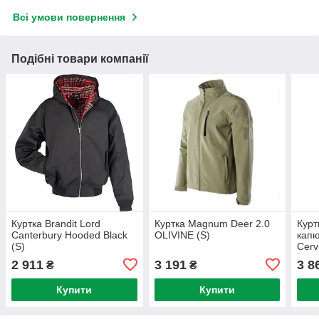
Всі умови повернення
Подібні товари компанії
Куртка Brandit Lord
Куртка Magnum Deer 2.0
Курт
Canterbury Hooded Black
OLIVINE (S)
кап
(S)
Cerv
2 911
3 191
3 8
₴
₴
Купити
Купити