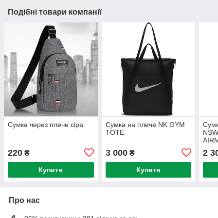
Подібні товари компанії
Сумка через плече сіра
Сумка на плече NK GYM
Сумк
TOTE
NSW
AIR
220
3 000
2 3
₴
₴
Купити
Купити
Про нас