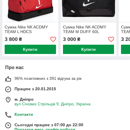
Сумка Nike NK ACDMY
Сумка Nike NK ACDMY
Сум
TEAM L HDCS
TEAM M DUFF 60L
TEA
3 800
3 000
3 2
₴
₴
Купити
Купити
Про нас
96% позитивних з 391 відгука за рік
Працює з 20.01.2015
м. Дніпро
вул Січових Стрільців 9, Дніпро, Україна
Контакти
Сьогодні працює з 07:00 до 22:00
Показати весь графік роботи