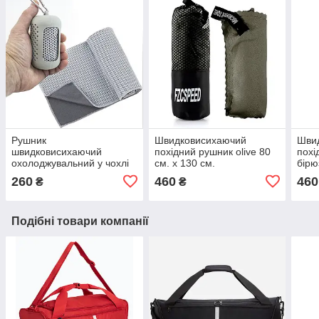
Рушник
Швидковисихаючий
Шви
швидковисихаючий
похідний рушник olive 80
похі
охолоджувальний у чохлі
см. х 130 см.
бірю
сірий 30*80 см
260
460
460
₴
₴
Подібні товари компанії