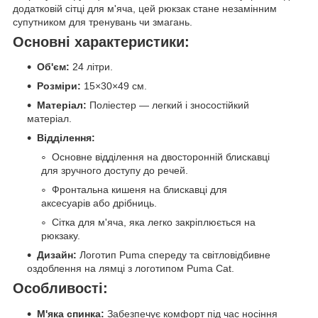
додатковій сітці для м'яча, цей рюкзак стане незамінним
супутником для тренувань чи змагань.
Основні характеристики:
Об'єм:
24 літри.
Розміри:
15×30×49 см.
Матеріал:
Поліестер — легкий і зносостійкий
матеріал.
Відділення:
Основне відділення на двосторонній блискавці
для зручного доступу до речей.
Фронтальна кишеня на блискавці для
аксесуарів або дрібниць.
Сітка для м'яча, яка легко закріплюється на
рюкзаку.
Дизайн:
Логотип Puma спереду та світловідбивне
оздоблення на лямці з логотипом Puma Cat.
Особливості:
М'яка спинка:
Забезпечує комфорт під час носіння