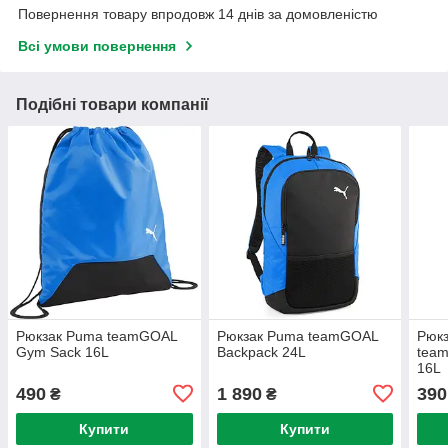
Повернення товару впродовж 14 днів за домовленістю
Всі умови повернення
Подібні товари компанії
Рюкзак Puma teamGOAL
Рюкзак Puma teamGOAL
Рюкз
Gym Sack 16L
Backpack 24L
tea
16L
490
1 890
390
₴
₴
Купити
Купити