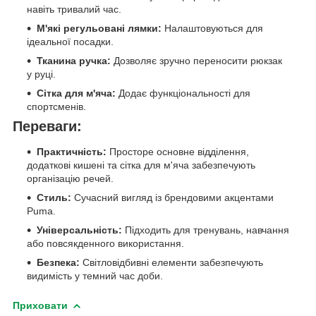
навіть тривалий час.
М'які регульовані лямки:
Налаштовуються для
ідеальної посадки.
Тканина ручка:
Дозволяє зручно переносити рюкзак
у руці.
Сітка для м'яча:
Додає функціональності для
спортсменів.
Переваги:
Практичність:
Просторе основне відділення,
додаткові кишені та сітка для м'яча забезпечують
організацію речей.
Стиль:
Сучасний вигляд із брендовими акцентами
Puma.
Універсальність:
Підходить для тренувань, навчання
або повсякденного використання.
Безпека:
Світловідбивні елементи забезпечують
видимість у темний час доби.
Приховати