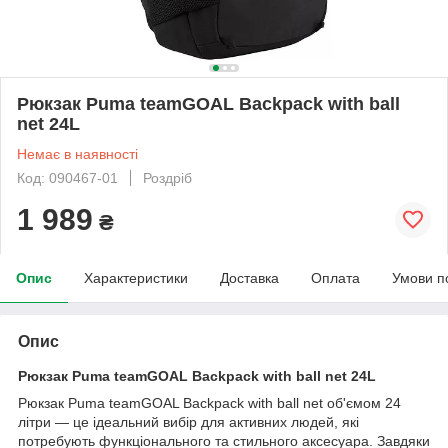
Рюкзак Puma teamGOAL Backpack with ball
net 24L
Немає в наявності
Код: 090467-01
Роздріб
1 989
₴
Опис
Характеристики
Доставка
Оплата
Умови п
Опис
Рюкзак Puma teamGOAL Backpack with ball net 24L
Рюкзак Puma teamGOAL Backpack with ball net об'ємом 24
літри — це ідеальний вибір для активних людей, які
потребують функціонального та стильного аксесуара. Завдяки