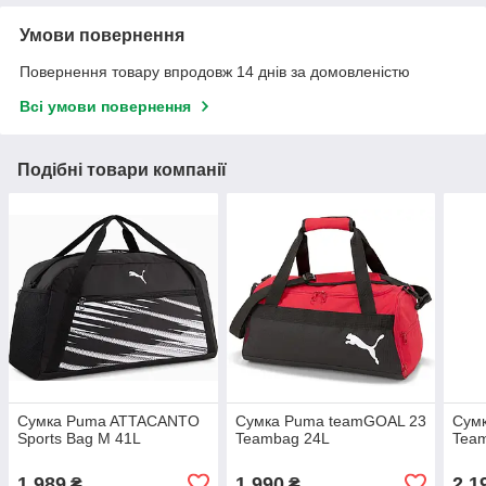
Умови повернення
Повернення товару впродовж 14 днів за домовленістю
Всі умови повернення
Подібні товари компанії
Сумка Puma ATTACANTO
Сумка Puma teamGOAL 23
Сум
Sports Bag M 41L
Teambag 24L
Tea
1 989
1 990
2 1
₴
₴