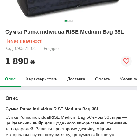
Сумка Puma individualRISE Medium Bag 38L
Немає в наявності
Код: 090578-01
Роздріб
1 890
₴
Опис
Характеристики
Доставка
Оплата
Умови п
Опис
Сумка Puma individualRISE Medium Bag 38L
Сумка Puma individualRISE Medium Bag об'ємом 38 літрів —
це ідеальний вибір для щоденного використання, тренувань
та подорожей. Завдяки просторому дизайну, міцним
матеріалам і сучасному вигляду, ця сумка забезпечує