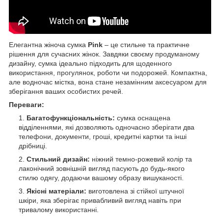
Елегантна жіноча сумка
Pink
– це стильне та практичне
рішення для сучасних жінок. Завдяки своєму продуманому
дизайну, сумка ідеально підходить для щоденного
використання, прогулянок, роботи чи подорожей. Компактна,
але водночас містка, вона стане незамінним аксесуаром для
зберігання ваших особистих речей.
Переваги:
Багатофункціональність:
сумка оснащена
відділеннями, які дозволяють одночасно зберігати два
телефони, документи, гроші, кредитні картки та інші
дрібниці.
Стильний дизайн:
ніжний темно-рожевий колір та
лаконічний зовнішній вигляд пасують до будь-якого
стилю одягу, додаючи вашому образу вишуканості.
Якісні матеріали:
виготовлена зі стійкої штучної
шкіри, яка зберігає привабливий вигляд навіть при
тривалому використанні.