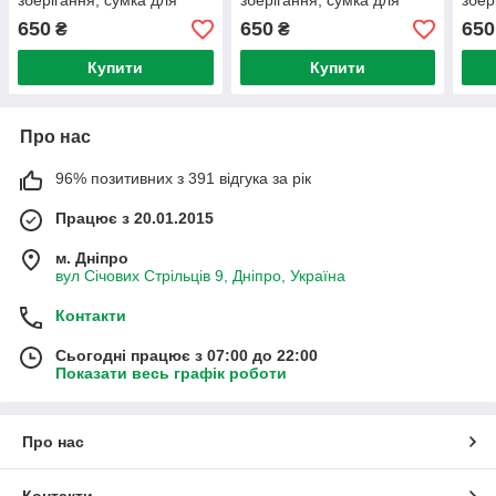
зберігання, сумка для
зберігання, сумка для
збер
активного відпочинку та
активного відпочинку та
акти
650
650
650
₴
₴
спорту. (чорна)
спорту. (olive)
спор
Купити
Купити
Про нас
96% позитивних з 391 відгука за рік
Працює з 20.01.2015
м. Дніпро
вул Січових Стрільців 9, Дніпро, Україна
Контакти
Сьогодні працює з 07:00 до 22:00
Показати весь графік роботи
Про нас