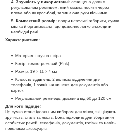
Зручність у використанні:
оснащена довгим
регульованим ремінцем, який можна носити через
плече або як крос-боді, залишаючи руки вільними.
Компактний розмір:
попри невеликі габарити, сумка
містка й організована, що дозволяє легко знаходити
необхідні речі.
Характеристики:
Матеріал: штучна шкіра
Колір: темно-рожевий (Pink)
Розмір: 19 × 11 × 4 см
Кількість відділень: 2 великих відділення для
телефонів, 1 зовнішня кишеня для документів або
карток
Регульований ремінець: довжина від 60 до 120 см
Для кого підійде:
Ця сумка стане ідеальним вибором для жінок, які цінують
зручність, стиль та якість. Вона підходить для зберігання
особистих речей, телефонів, документів, готівки та навіть
невеликих аксесуарів.