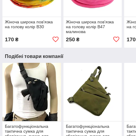
Жіноча широка пов'язка
Жіноча широка пов'язка
Жіно
на голову колір В30
на голову колір В47
на г
малинова
170
250
170
₴
₴
Подібні товари компанії
Багатофункціональна
Багатофункціональна
Бага
тактична сумка для
тактична сумка для
такт