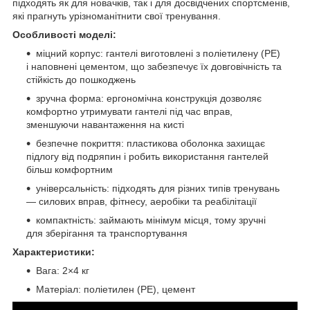
підходять як для новачків, так і для досвідчених спортсменів,
які прагнуть урізноманітнити свої тренування.
Особливості моделі:
міцний корпус: гантелі виготовлені з поліетилену (PE)
і наповнені цементом, що забезпечує їх довговічність та
стійкість до пошкоджень
зручна форма: ергономічна конструкція дозволяє
комфортно утримувати гантелі під час вправ,
зменшуючи навантаження на кисті
безпечне покриття: пластикова оболонка захищає
підлогу від подряпин і робить використання гантелей
більш комфортним
універсальність: підходять для різних типів тренувань
— силових вправ, фітнесу, аеробіки та реабілітації
компактність: займають мінімум місця, тому зручні
для зберігання та транспортування
Характеристики:
Вага: 2×4 кг
Матеріал: поліетилен (PE), цемент