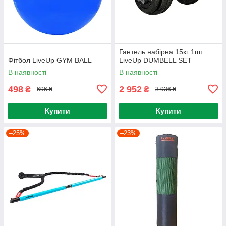
Гантель набірна 15кг 1шт
Фітбол LiveUp GYM BALL
LiveUp DUMBELL SET
В наявності
В наявності
498
2 952
₴
₴
696 ₴
3 936 ₴
Купити
Купити
–25%
–23%