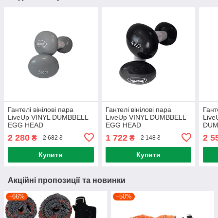
Гантелі вінілові пара
Гантелі вінілові пара
Гант
LiveUp VINYL DUMBBELL
LiveUp VINYL DUMBBELL
Liv
EGG HEAD
EGG HEAD
DUM
2 280
1 722
2 5
₴
₴
2 682 ₴
2 148 ₴
Купити
Купити
Акційні пропозиції та новинки
–66%
–50%