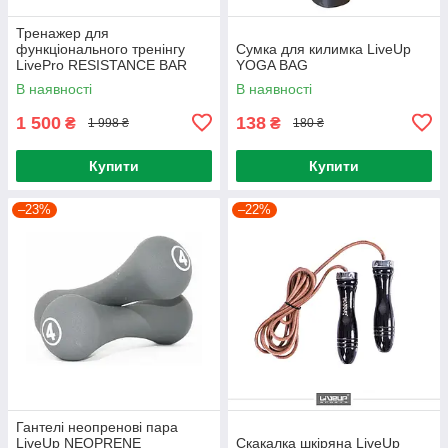
Тренажер для
функціонального тренінгу
Сумка для килимка LiveUp
LivePro RESISTANCE BAR
YOGA BAG
SET
В наявності
В наявності
1 500
138
₴
₴
1 998 ₴
180 ₴
Купити
Купити
–23%
–22%
Гантелі неопренові пара
LiveUp NEOPRENE
Скакалка шкіряна LiveUp