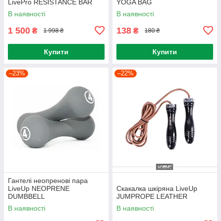
LivePro RESISTANCE BAR
YOGA BAG
SET
В наявності
В наявності
1 500
138
₴
₴
1 998 ₴
180 ₴
Купити
Купити
–23%
–22%
Гантелі неопренові пара
LiveUp NEOPRENE
Скакалка шкіряна LiveUp
DUMBBELL
JUMPROPE LEATHER
В наявності
В наявності