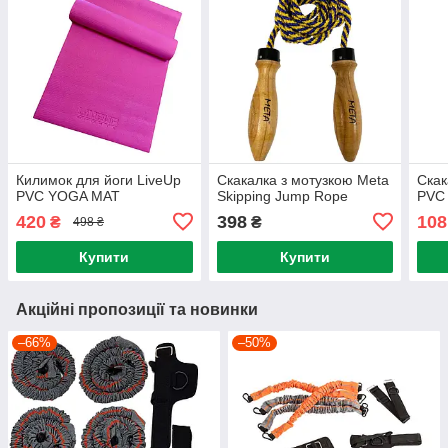
Килимок для йоги LiveUp
Скакалка з мотузкою Meta
Скак
PVC YOGA MAT
Skipping Jump Rope
PVC
420
398
108
₴
₴
498 ₴
Купити
Купити
Акційні пропозиції та новинки
–66%
–50%