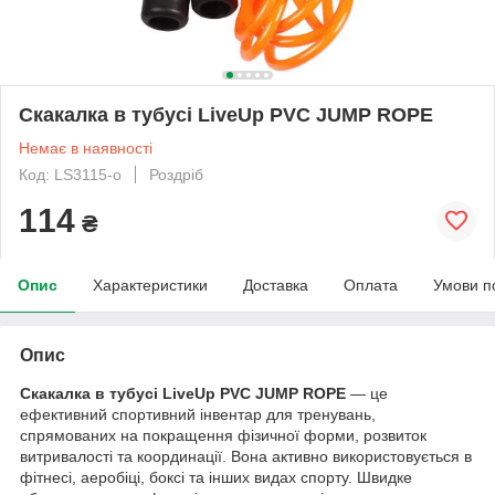
Скакалка в тубусі LiveUp PVC JUMP ROPE
Немає в наявності
Код: LS3115-o
Роздріб
114
₴
Опис
Характеристики
Доставка
Оплата
Умови п
Опис
Скакалка в тубусі LiveUp PVC JUMP ROPE
— це
ефективний спортивний інвентар для тренувань,
спрямованих на покращення фізичної форми, розвиток
витривалості та координації. Вона активно використовується в
фітнесі, аеробіці, боксі та інших видах спорту. Швидке