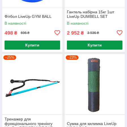
Гантель набірна 15кг 1шт
Фітбол LiveUp GYM BALL
LiveUp DUMBELL SET
В наявності
В наявності
498
2 952
₴
₴
696 ₴
3 936 ₴
Купити
Купити
–25%
–23%
Тренажер для
функціонального тренінгу
Сумка для килимка LiveUp