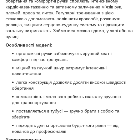
обертання та комфортні ручки сприяють інтенсивному
кардіонавантаженню та активному залученню м’язів рук,
плечей, преса та литок. Регулярні тренування з цією
скакалкою допомагають поліпшити кровообіг, розвинути
реакцію, зміцнити серцево-судинну систему та підвищити
загальну витривалість. Займатися можна вдома, у залі або на
вулиці.
Особливості моделі:
ергономічні ручки забезпечують зручний хват і
комфорт під час тренувань
міцний та гнучкий шнур витримує інтенсивні
навантаження
легка конструкція дозволяє досягти високої швидкості
обертання
компактність і мала вага роблять скакалку зручною
для транспортування
поставляється в тубусі — зручно брати з собою та
зберігати
підходить для спортсменів будь-якого рівня — від
новачків до професіоналів
Характеристики: