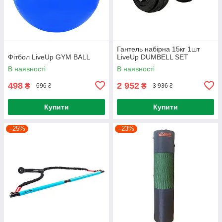
Гантель набірна 15кг 1шт
Фітбол LiveUp GYM BALL
LiveUp DUMBELL SET
В наявності
В наявності
498
2 952
₴
₴
696 ₴
3 936 ₴
Купити
Купити
–25%
–23%