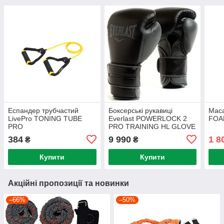
Еспандер трубчастий
Боксерські рукавиці
Маса
LivePro TONING TUBE
Everlast POWERLOCK 2
FOA
PRO
PRO TRAINING HL GLOVE
384
9 990
1 8
₴
₴
Купити
Купити
Акційні пропозиції та новинки
–66%
–50%