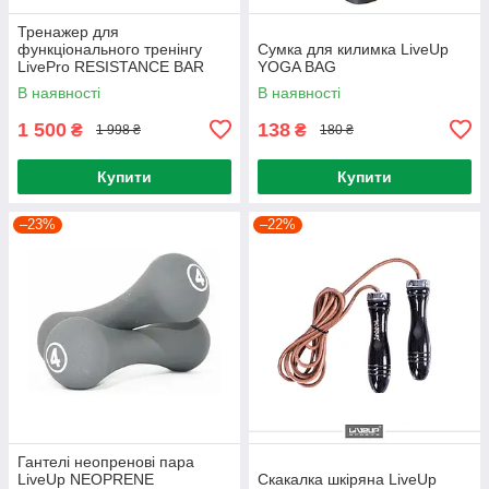
Тренажер для
функціонального тренінгу
Сумка для килимка LiveUp
LivePro RESISTANCE BAR
YOGA BAG
SET
В наявності
В наявності
1 500
138
₴
₴
1 998 ₴
180 ₴
Купити
Купити
–23%
–22%
Гантелі неопренові пара
LiveUp NEOPRENE
Скакалка шкіряна LiveUp