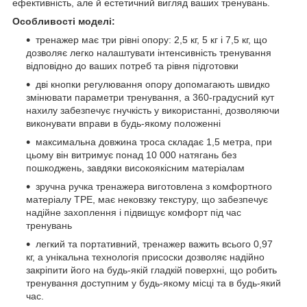
ефективність, але й естетичний вигляд ваших тренувань.
Особливості моделі:
тренажер має три рівні опору: 2,5 кг, 5 кг і 7,5 кг, що
дозволяє легко налаштувати інтенсивність тренування
відповідно до ваших потреб та рівня підготовки
дві кнопки регулювання опору допомагають швидко
змінювати параметри тренування, а 360-градусний кут
нахилу забезпечує гнучкість у використанні, дозволяючи
виконувати вправи в будь-якому положенні
максимальна довжина троса складає 1,5 метра, при
цьому він витримує понад 10 000 натягань без
пошкоджень, завдяки високоякісним матеріалам
зручна ручка тренажера виготовлена з комфортного
матеріалу TPE, має нековзку текстуру, що забезпечує
надійне захоплення і підвищує комфорт під час
тренувань
легкий та портативний, тренажер важить всього 0,97
кг, а унікальна технологія присоски дозволяє надійно
закріпити його на будь-якій гладкій поверхні, що робить
тренування доступним у будь-якому місці та в будь-який
час.