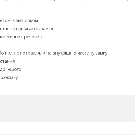
етом із зип-локом
истання підлягають заміні
 агресивних речовин
ь або пил не потрапляли на внутрішню частину замку
истання
 до іншого
 рюкзаку