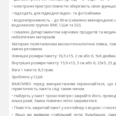
• електронні пристрої повністю зберігають свою функціон
• підходять для підводної відео- та фотозйомки
• водонепроникність - до 60 м (схвалено міжнародною
водолазною групою ВМС США та SSI)
• схвалені Департаментом харчових продуктів та медик
небезпечних матеріалів
Матеріал: поліетиленова високотехнологічна плівка, тов
хімічні речовини.
Зовнішні розміри пакету: 16,5 х15, 2 см або 6, 5х6 дюйма.
Внутрішні розміри пакету: 15,9 х13, 3 см або 6, 25х5, 25 
Вага 1 пакета: 8,5 грам.
Зроблено у США.
ВАЖЛИВО: перед використанням переконайтеся, що в
герметичність пакета слід таким чином:
• Наберіть у пакет трохи повітря і закрийте його, пров
кілька разів. Замок повинен легко закриватися.
• Помістіть закритий пакет у контейнер з водою і стисніт
• Якщо ви виявили стабільний потік бульбашок, па