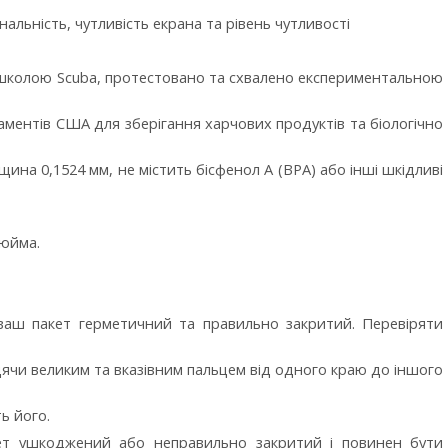
альність, чутливість екрана та рівень чутливості
 школою Scuba, протестовано та схвалено експериментальною
аментів США для зберігання харчових продуктів та біологічно
щина 0,1524 мм, не містить бісфенол А (BPA) або інші шкідливі
дюйма.
аш пакет герметичний та правильно закритий. Перевіряти
одячи великим та вказівним пальцем від одного краю до іншого
ь його.
кет ушкоджений або неправильно закритий і повинен бути