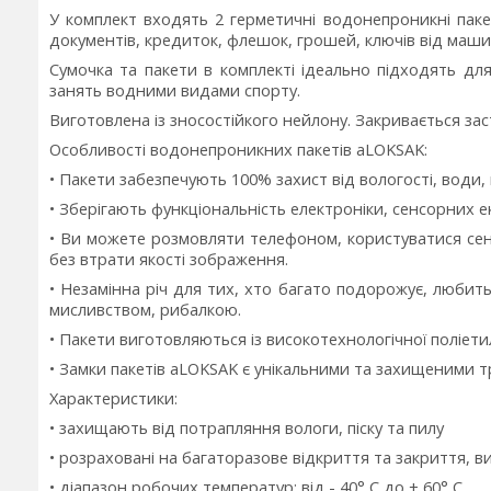
У комплект входять 2 герметичні водонепроникні пак
документів, кредиток, флешок, грошей, ключів від машин
Сумочка та пакети в комплекті ідеально підходять для
занять водними видами спорту.
Виготовлена із зносостійкого нейлону. Закривається зас
Особливості водонепроникних пакетів aLOKSAK:
• Пакети забезпечують 100% захист від вологості, води, пі
• Зберігають функціональність електроніки, сенсорних ек
• Ви можете розмовляти телефоном, користуватися се
без втрати якості зображення.
• Незамінна річ для тих, хто багато подорожує, любит
мисливством, рибалкою.
• Пакети виготовляються із високотехнологічної поліети
• Замки пакетів aLOKSAK є унікальними та захищеними 
Характеристики:
• захищають від потрапляння вологи, піску та пилу
• розраховані на багаторазове відкриття та закриття, 
• діапазон робочих температур: від - 40° C до + 60° C