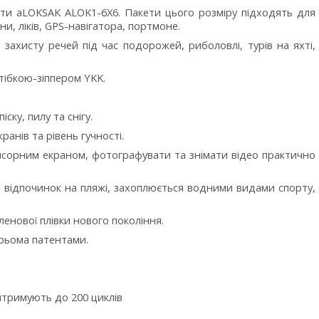
ети aLOKSAK ALOK1-6X6. Пакети цього розміру підходять для
и, ліків, GPS-навігатора, портмоне.
 захисту речей під час подорожей, риболовлі, турів на яхті,
тібкою-зіппером YKK.
ску, пилу та снігу.
ранів та рівень гучності.
нсорним екраном, фотографувати та знімати відео практично
ь відпочинок на пляжі, захоплюється водними видами спорту,
ленової плівки нового покоління.
трьома патентами.
витримують до 200 циклів