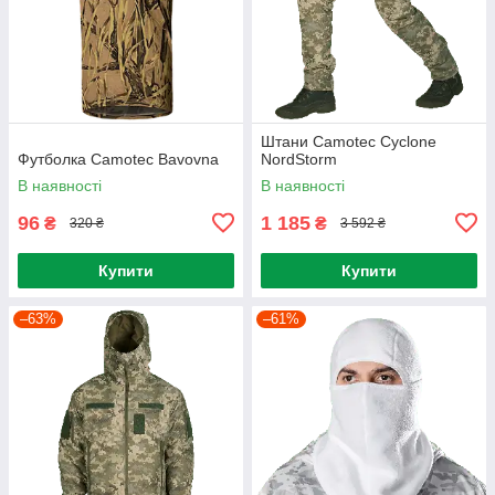
Штани Camotec Cyclone
Футболка Camotec Bavovna
NordStorm
В наявності
В наявності
96
1 185
₴
₴
320 ₴
3 592 ₴
Купити
Купити
–63%
–61%