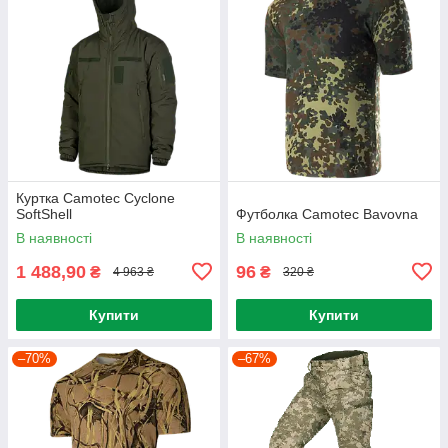
Куртка Camotec Cyclone
SoftShell
Футболка Camotec Bavovna
В наявності
В наявності
1 488,90
96
₴
₴
4 963 ₴
320 ₴
Купити
Купити
–70%
–67%