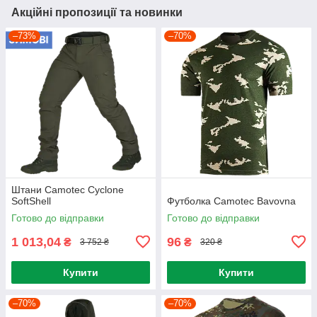
Акційні пропозиції та новинки
–73%
–70%
Штани Camotec Cyclone
SoftShell
Футболка Camotec Bavovna
Готово до відправки
Готово до відправки
1 013,04
96
₴
₴
3 752 ₴
320 ₴
Купити
Купити
–70%
–70%