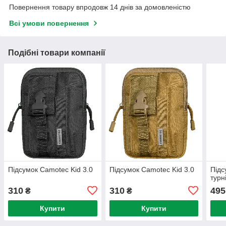
Повернення товару впродовж 14 днів за домовленістю
Всі умови повернення
Подібні товари компанії
Підсумок Camotec Kid 3.0
Підсумок Camotec Kid 3.0
Підс
турн
310
310
495
₴
₴
Купити
Купити