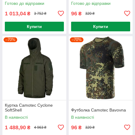
Готово до відправки
Готово до відправки
1 013,04
96
₴
₴
3 752 ₴
320 ₴
Купити
Купити
–70%
–70%
Куртка Camotec Cyclone
SoftShell
Футболка Camotec Bavovna
В наявності
В наявності
1 488,90
96
₴
₴
4 963 ₴
320 ₴