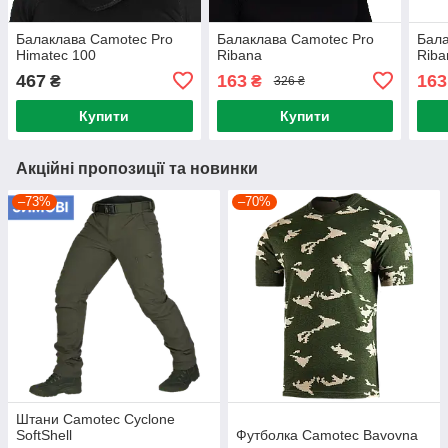
Балаклава Camotec Pro
Балаклава Camotec Pro
Бала
Himatec 100
Ribana
Riba
467
163
163
₴
₴
326 ₴
Купити
Купити
Акційні пропозиції та новинки
–73%
–70%
Штани Camotec Cyclone
SoftShell
Футболка Camotec Bavovna