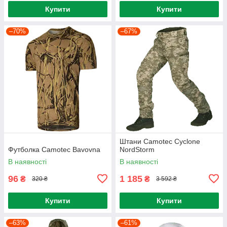
Купити
Купити
–70%
–67%
Штани Camotec Cyclone
Футболка Camotec Bavovna
NordStorm
В наявності
В наявності
96
1 185
₴
₴
320 ₴
3 592 ₴
Купити
Купити
–63%
–61%