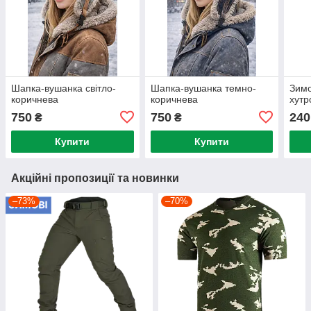
Шапка-вушанка світло-
Шапка-вушанка темно-
Зимо
коричнева
коричнева
хутр
750
750
240
₴
₴
Купити
Купити
Акційні пропозиції та новинки
–73%
–70%