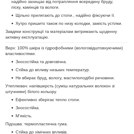
надійно захищає від потрапляння всередину бруду,
піску, камінців та вологи.
Щільно прилягають до стопи., надійно фіксуючи її.
Хутро пришито також по низу колодки, замість устілки.
Завдяки конструкції та матеріалам витримають щоденну
активну експлуатацію.
Верх: 100% шкіра із гідрофобними (вологовідштовхуючими)
властивостями.
Зносостійка та довговічна.
Стійка до впливу низьких температур.
Не вбирає бруд, вологу, мастилоподібні речовини.
Утеплювач: напівшерсть (суміш натуральних волокон зі
штучними) білого кольору.
Ефективно зберігає тепло стопи.
Зносостійка.
М’якість.
Підошва: термопластична гума.
Стійка до хімічних впливів.