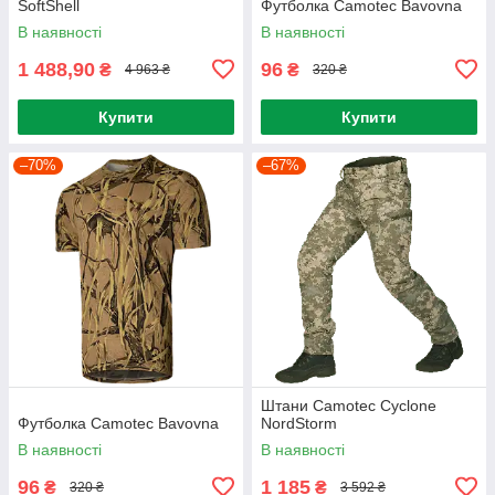
SoftShell
Футболка Camotec Bavovna
В наявності
В наявності
1 488,90
96
₴
₴
4 963 ₴
320 ₴
Купити
Купити
–70%
–67%
Штани Camotec Cyclone
Футболка Camotec Bavovna
NordStorm
В наявності
В наявності
96
1 185
₴
₴
320 ₴
3 592 ₴