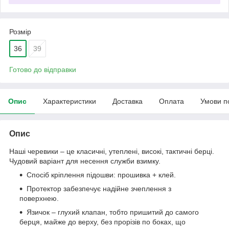
Розмір
36
39
Готово до відправки
Опис
Характеристики
Доставка
Оплата
Умови п
Опис
Наші черевики – це класичні, утеплені, високі, тактичні берці.
Чудовий варіант для несення служби взимку.
Спосіб кріплення підошви: прошивка + клей.
Протектор забезпечує надійне зчеплення з
поверхнею.
Язичок – глухий клапан, тобто пришитий до самого
берця, майже до верху, без прорізів по боках, що