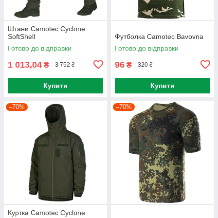
Штани Camotec Cyclone
SoftShell
Футболка Camotec Bavovna
Готово до відправки
Готово до відправки
1 013,04
96
₴
₴
3 752 ₴
320 ₴
Купити
Купити
–70%
–70%
Куртка Camotec Cyclone