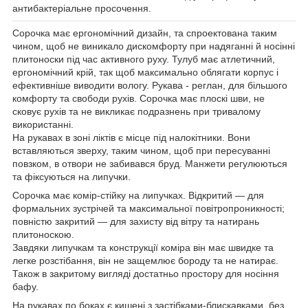
антибактеріальне просочення.
Сорочка має ергономічний дизайн, та спроектована таким
чином, щоб не виникало дискомфорту при надяганні й носінні
плитоноски під час активного руху. Тулуб має атлетичний,
ергономічний крій, так щоб максимально облягати корпус і
ефективніше виводити вологу. Рукава - реглан, для більшого
комфорту та свободи рухів. Сорочка має плоскі шви, не
сковує рухів та не викликає подразнень при тривалому
використанні.
На рукавах в зоні ліктів є місце під налокітники. Вони
вставляються зверху, таким чином, щоб при пересуванні
повзком, в отвори не забивався бруд. Манжети регулюються
та фіксуються на липучки.
Сорочка має комір-стійку на липучках. Відкритий — для
формальних зустрічей та максимальної повітропроникності;
повністю закритий — для захисту від вітру та натирань
плитоноскою.
Завдяки липучкам та конструкції коміра він має швидке та
легке розстібання, він не защемлює бороду та не натирає.
Також в закритому вигляді достатньо простору для носіння
бафу.
На рукавах по боках є кишені з застібками-блискавками, без