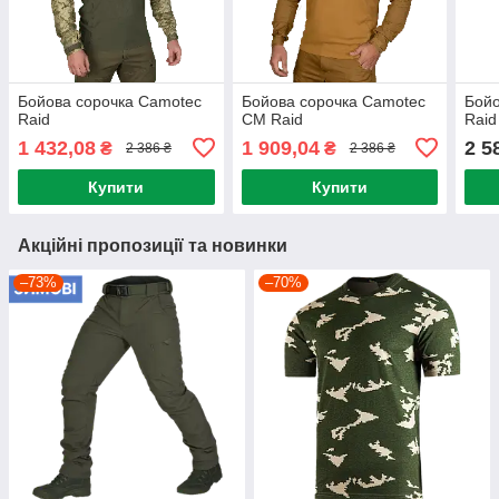
Бойова сорочка Camotec
Бойова сорочка Camotec
Бойо
Raid
CM Raid
Raid
1 432,08
1 909,04
2 5
₴
₴
2 386 ₴
2 386 ₴
Купити
Купити
Акційні пропозиції та новинки
–73%
–70%