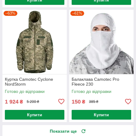
–63%
–61%
Куртка Camotec Cyclone
Балаклава Camotec Pro
NordStorm
Fleece 230
Готово до відправки
Готово до відправки
1 924
150
₴
₴
5 200 ₴
385 ₴
Купити
Купити
Показати ще