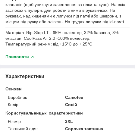
клапанів (щоб уникнути зачеплення за гілки та кущі). На всіх
застібках є пулери, для роботи з ними в рукавичках. На
рукавах, над кишенями є липучки під патчі або шеврони, з
місцем під ручку або олівець. На грудях липучки під id-пачті.
Матеріал:
Rip-Stop LT - 65% поліестер, 32% бавовна, 3%
еластан; CoolPass Air 2.0 -100% поліестер.
Температурний режим:
від +15°C до + 25°C
Приховати
Характеристики
Основні
Виробник
Camotec
Колір
Синій
Користувальницькі характеристики
Розмір
3XL
Тактичний одяг
Сорочка тактична