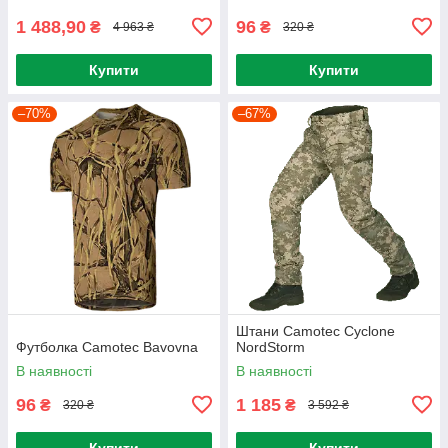
1 488,90
96
₴
₴
4 963 ₴
320 ₴
Купити
Купити
–70%
–67%
Штани Camotec Cyclone
Футболка Camotec Bavovna
NordStorm
В наявності
В наявності
96
1 185
₴
₴
320 ₴
3 592 ₴
Купити
Купити