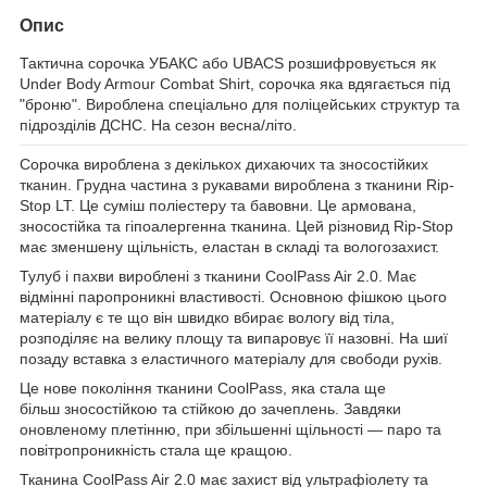
Опис
Тактична сорочка УБАКС або UBACS розшифровується як
Under Body Armour Combat Shirt, сорочка яка вдягається під
"броню". Вироблена спеціально для поліцейських структур та
підрозділів ДСНС. На сезон весна/літо.
Сорочка вироблена з декількох дихаючих та зносостійких
тканин. Грудна частина з рукавами вироблена з тканини
Rip-
Stop LT
. Це суміш поліестеру та бавовни. Це армована,
зносостійка та гіпоалергенна тканина. Цей різновид Rip-Stop
має зменшену щільність, еластан в складі та вологозахист.
Тулуб і пахви вироблені з тканини
CoolPass Air 2.0
. Має
відмінні паропроникні властивості. Основною фішкою цього
матеріалу є те що він швидко вбирає вологу від тіла,
розподіляє на велику площу та випаровує її назовні. На шиї
позаду вставка з еластичного матеріалу для свободи рухів.
Це нове покоління тканини CoolPass, яка стала ще
більш зносостійкою та стійкою до зачеплень. Завдяки
оновленому плетінню, при збільшенні щільності — паро та
повітропроникність стала ще кращою.
Тканина CoolPass Air 2.0 має захист від ультрафіолету та