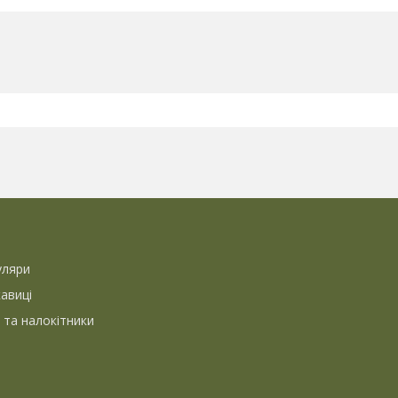
уляри
кавиці
 та налокітники