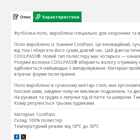
Опис
Характеристики
Футболка-поло, вироблена спеціально для охоронних та во
Поло вироблено із тканини CoolPass. Це інноваційний, су
від тіла і зберігати його сухим довгий час. Цей фантасти
COOLPASS®. Новий тип поліестеру має чотирьох — канальну
Розумні волокна COOLPASS® вбирають вологу отриману від
здійснюється найшвидше її випаровування. Матеріал пройш
втрачає форми після прання.
Поло вироблено в сучасному мілітарі стилі, має ергономі
плоских швів, завдяки чому не викликає подразнень та ди
На рукавах та грудях є липучки під id-патчі та шеврони. Та
Комір регулюється трьома ґудзиками.
Матеріал:
CoolPass
Склад:
100% поліестер
Температурний режим:
від 18°C до 30°C