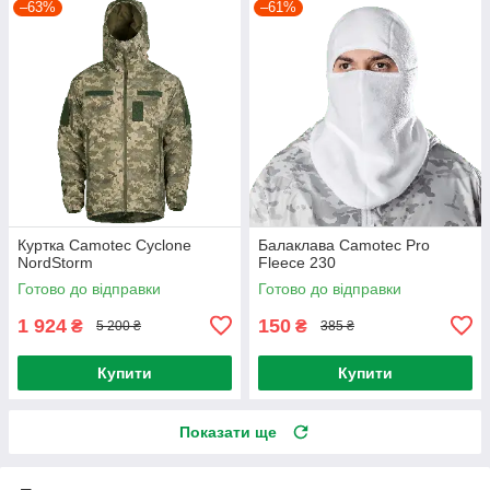
–63%
–61%
Куртка Camotec Cyclone
Балаклава Camotec Pro
NordStorm
Fleece 230
Готово до відправки
Готово до відправки
1 924
150
₴
₴
5 200 ₴
385 ₴
Купити
Купити
Показати ще