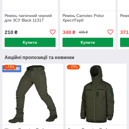
Ремінь тактичний чорний
Ремінь Camotec Poloz
Ремі
для ЗСУ Black 11317
Хрест/Герб
210
348
371
₴
₴
435 ₴
Купити
Купити
Акційні пропозиції та новинки
–73%
–70%