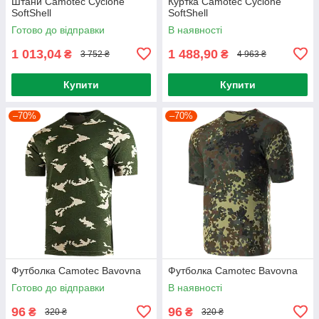
Штани Camotec Cyclone
Куртка Camotec Cyclone
SoftShell
SoftShell
Готово до відправки
В наявності
1 013,04
1 488,90
₴
₴
3 752 ₴
4 963 ₴
Купити
Купити
–70%
–70%
Футболка Camotec Bavovna
Футболка Camotec Bavovna
Готово до відправки
В наявності
96
96
₴
₴
320 ₴
320 ₴