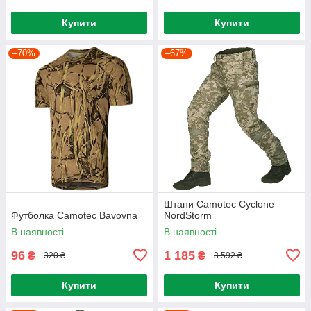
Купити
Купити
–70%
–67%
Штани Camotec Cyclone
Футболка Camotec Bavovna
NordStorm
В наявності
В наявності
96
1 185
₴
₴
320 ₴
3 592 ₴
Купити
Купити