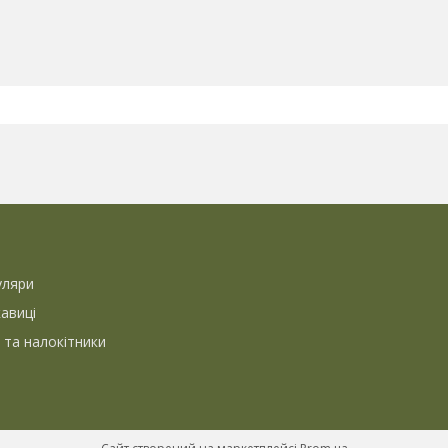
уляри
кавиці
 та налокітники