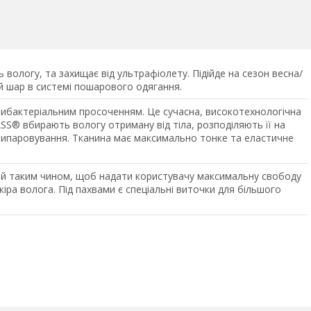
 вологу, та захищає від ультрафіолету. Підійде на сезон весна/
ий шар в системі пошарового одягання.
нтибактеріальним просоченням. Це сучасна, високотехнологічна
S® вбирають вологу отриману від тіла, розподіляють її на
 випаровування. Тканина має максимально тонке та еластичне
ий таким чином, щоб надати користувачу максимальну свободу
кіра волога. Під пахвами є спеціальні виточки для більшого