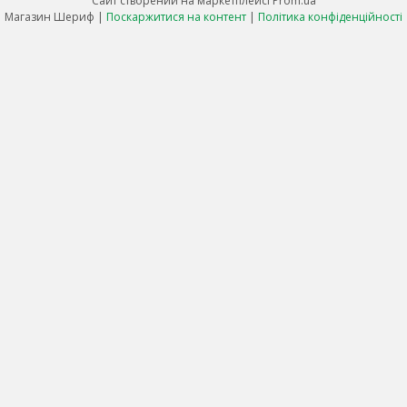
Сайт створений на маркетплейсі
Prom.ua
Магазин Шериф |
Поскаржитися на контент
|
Політика конфіденційності