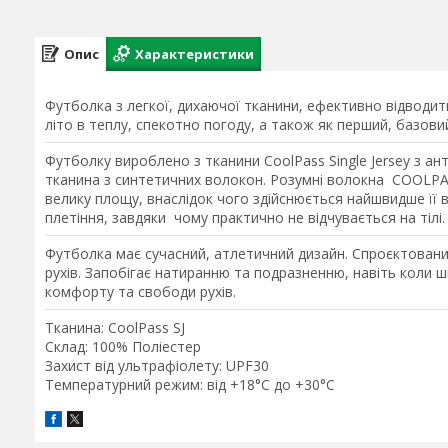
Опис
Характеристики
Футболка з легкої, дихаючої тканини, ефективно відводить
літо в теплу, спекотно погоду, а також як перший, базов
Футболку вироблено з тканини CoolPass Single Jersey з а
тканина з синтетичних волокон. Розумні волокна COOLPAS
велику площу, внаслідок чого здійснюється найшвидше її
плетіння, завдяки чому практично не відчувається на тілі.
Футболка має сучасний, атлетичний дизайн. Спроєктован
рухів. Запобігає натиранню та подразненню, навіть коли ш
комфорту та свободи рухів.
Тканина:
CoolPass SJ
Склад:
100% Поліестер
Захист від ультрафіолету:
UPF30
Температурний режим:
від +18°C до +30°C