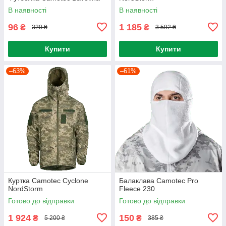
В наявності
В наявності
96
1 185
₴
₴
320 ₴
3 592 ₴
Купити
Купити
–63%
–61%
Куртка Camotec Cyclone
Балаклава Camotec Pro
NordStorm
Fleece 230
Готово до відправки
Готово до відправки
1 924
150
₴
₴
5 200 ₴
385 ₴