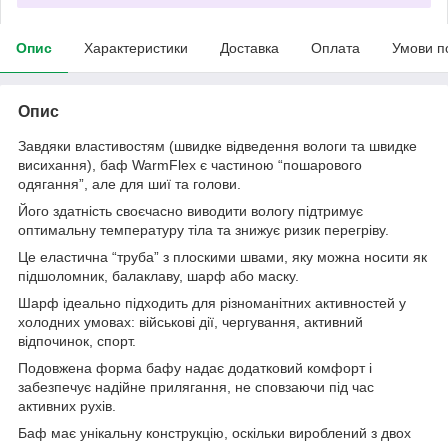
Опис
Характеристики
Доставка
Оплата
Умови п
Опис
Завдяки властивостям (швидке відведення вологи та швидке
висихання), баф WarmFlex є частиною “пошарового
одягання”, але для шиї та голови.
Його здатність своєчасно виводити вологу підтримує
оптимальну температуру тіла та знижує ризик перегріву.
Це еластична “труба” з плоскими швами, яку можна носити як
підшоломник, балаклаву, шарф або маску.
Шарф ідеально підходить для різноманітних активностей у
холодних умовах: військові дії, чергування, активний
відпочинок, спорт.
Подовжена форма бафу надає додатковий комфорт і
забезпечує надійне прилягання, не сповзаючи під час
активних рухів.
Баф має унікальну конструкцію, оскільки вироблений з двох