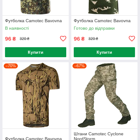
Футболка Camotec Bavovna
Футболка Camotec Bavovna
В наявності
Готово до відправки
96
96
₴
₴
320 ₴
320 ₴
Купити
Купити
–70%
–67%
Штани Camotec Cyclone
Футболка Camotec Bavovna
NordStorm