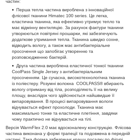
частин:
Перша тепла частина вироблена з інноваційної
флісової тканини Himatec 100 series. Це легка,
еластична тканина, яка ефективно утримує тепло та
має відмінну вентиляцію. За рахунок фактури тканини
утворюються повітряні прошарки, які забезпечують
додаткове утримання тепла. Тканина швидко сохне,
відводить вологу, а також має антибактеріальне
просочення що запобігає утворенню та
розповсюдженню бактерій.
Друга частина вироблена еластичної тонкої тканини
CoolPass Single Jersey з антибактеріальним
просоченням. Це сучасна, високотехнологічна тканина
із поліестеру. Розумні волокна COOLPASS® вбирають
вологу отриману від тіла, розподіляють її на велику
площу, внаслідок чого здійснюється найшвидше її
випаровування. В процесі випаровування вологи
відчувається ефект прохолоди. Тканина має
максимально тонке та еластичне плетіння, завдяки
чому практично не відчувається на тілі.
Версія WarmFlex 2.0 має вдосконалену конструкцію. Флісова
частина виконана у формі трапеції та подовжена в передній
частині. Така форма забезпечує кращу посадку по фігурі,