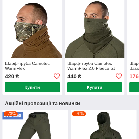
Шарф-труба Camotec
Шарф-труба Camotec
Шар
WarmFlex
WarmFlex 2.0 Fleece SJ
Basi
420
440
176
₴
₴
Купити
Купити
Акційні пропозиції та новинки
–73%
–70%