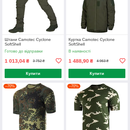
Штани Camotec Cyclone
Куртка Camotec Cyclone
SoftShell
SoftShell
Готово до відправки
В наявності
1 013,04
1 488,90
₴
₴
3 752 ₴
4 963 ₴
Купити
Купити
–70%
–70%